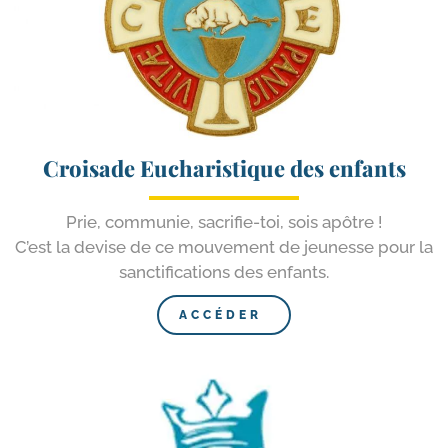
Croisade Eucharistique des enfants
Prie, com­mu­nie, sacrifie-​toi, sois apôtre !
C’est la devise de ce mou­ve­ment de jeu­nesse pour la
sanc­ti­fi­ca­tions des enfants.
ACCÉDER