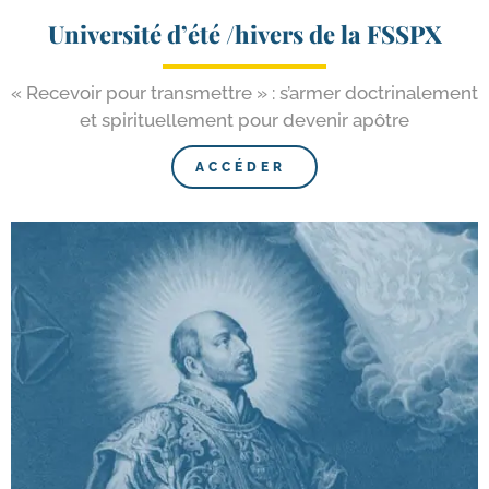
Université d’été /​hivers de la FSSPX
« Recevoir pour trans­mettre » : s’ar­mer doc­tri­na­le­ment
et spi­ri­tuel­le­ment pour deve­nir apôtre
ACCÉDER