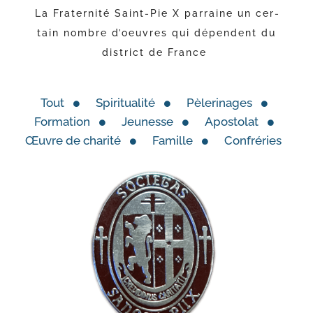
La Fraternité Saint-​Pie X par­raine un cer­
tain nombre d’oeuvres
qui dépendent du
dis­trict de France
Tout
Spiritualité
Pèlerinages
Formation
Jeunesse
Apostolat
Œuvre de cha­ri­té
Famille
Confréries