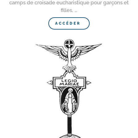
camps de croi­sade eucha­ris­tique pour gar­çons et
filles, …
ACCÉDER