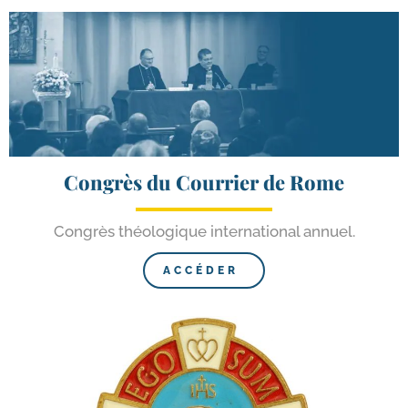
Congrès du Courrier de Rome
Congrès théo­lo­gique inter­na­tio­nal annuel.
ACCÉDER