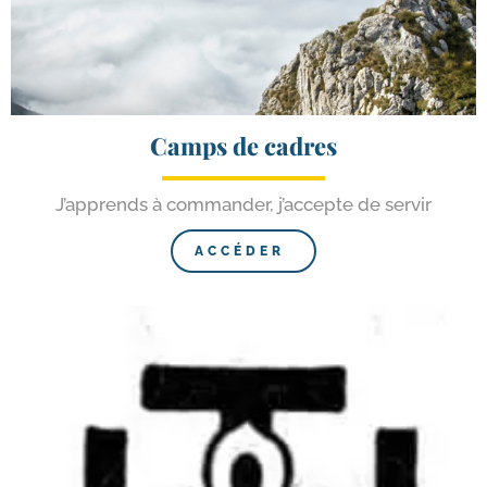
Camps de cadres
J’apprends à com­man­der, j’ac­cepte de servir
ACCÉDER