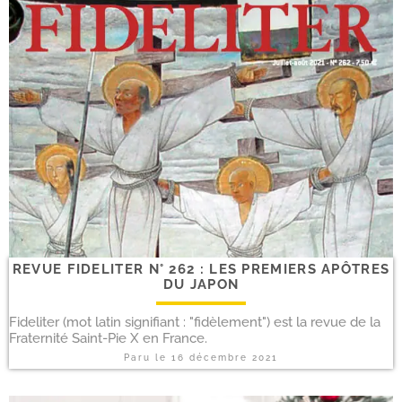
REVUE FIDELITER N° 262 : LES PREMIERS APÔTRES
DU JAPON
Fideliter (mot latin signifiant : "fidèlement") est la revue de la
Fraternité Saint-Pie X en France.
Paru le
16 décembre 2021