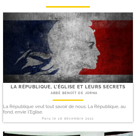
LA RÉPUBLIQUE, L’ÉGLISE ET LEURS SECRETS
ABBÉ BENOÎT DE JORNA
La République veut tout savoir de nous. La République, au
fond, envie l'Eglise.
Paru le
16 décembre 2021