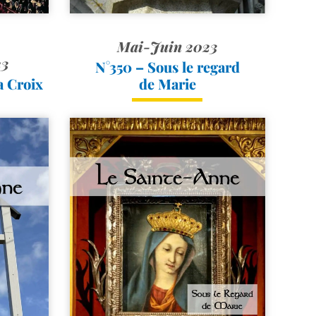
Mai-Juin 2023
23
N°350 – Sous le regard
a Croix
de Marie