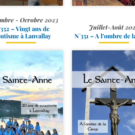
mbre - Ocrobre 2023
Juillet-Août 20
352 – Vingt ans de
utisme à Lanvallay
N°351 – A l’ombre de l