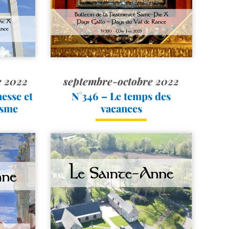
 2022
septembre-octobre 2022
esse et
N°346 – Le temps des
isme
vacances