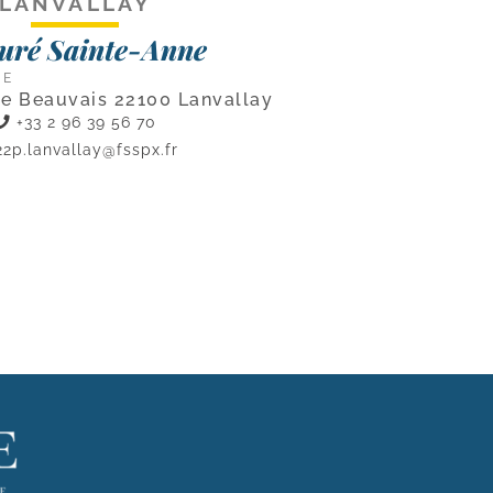
LANVALLAY
uré Sainte-Anne
CE
de Beauvais 22100 Lanvallay
+33 2 96 39 56 70
22p.lanvallay@fsspx.fr