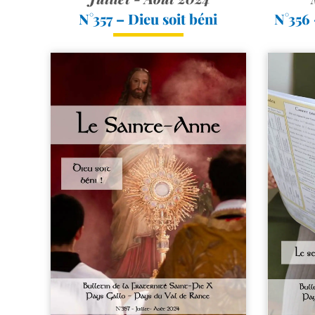
N°357 – Dieu soit béni
N°356 