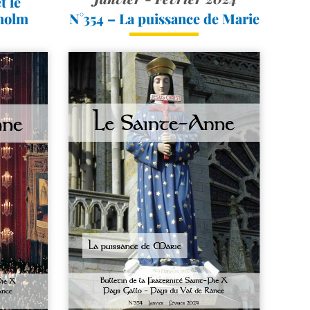
t le
holm
N°354 – La puissance de Marie