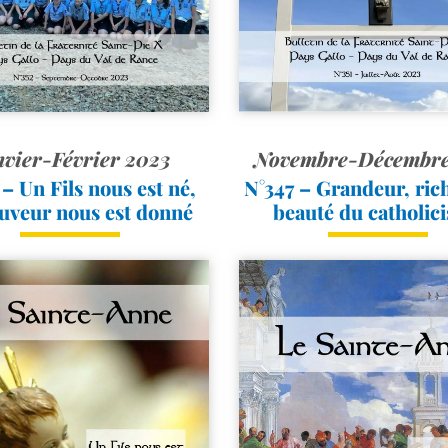
vier-Février 2023
Novembre-Décembre
– Un Fils nous est né,
N°347 – Grandeur, rich
uveur nous est donné
beauté du catholic