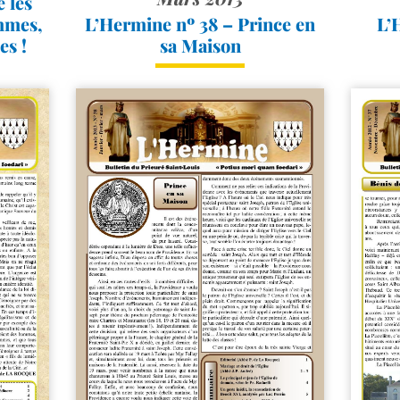
 les
mmes,
L’Hermine nº 38 – Prince en
L’
es !
sa Maison