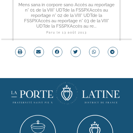
Mens sana in corpore sano Accès au reportage
n° 01 de la VIII° UDTde la FSSPXAccès au
reportage n° 02 de la VIII° UDTde la
FSSPXAccès au reportage n° 03 de la VIII°
UDTde la FSSPXAccès au re...
Paru le
13 août 2013