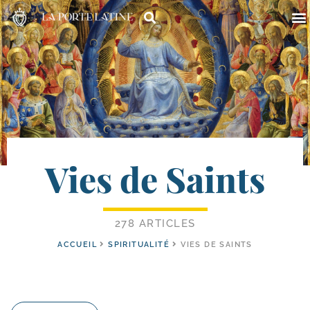
Vies de Saints
278 ARTICLES
ACCUEIL
SPIRITUALITÉ
VIES DE SAINTS