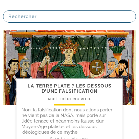
LA TERRE PLATE ? LES DESSOUS
D’UNE FALSIFICATION
ABBÉ FRÉDÉRIC WEIL
Non, la falsification dont nous allons parler
ne vient pas de la NASA, mais porte sur
l’idée tenace et néanmoins fausse d’un
Moyen-Âge platiste, et les dessous
idéologiques de ce mythe.
Paru le
9 juin 2023