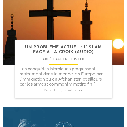
UN PROBLÈME ACTUEL : L’ISLAM
FACE À LA CROIX (AUDIO)
ABBÉ LAURENT BISELX
Les conquêtes islamiques progressent
rapidement dans le monde, en Europe par
l'immigration ou en Afghanistan et ailleurs
par les armes : comment y mettre fin ?
Paru le
17 août 2021