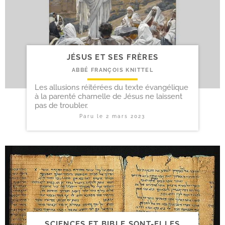
JÉSUS ET SES FRÈRES
ABBÉ FRANÇOIS KNITTEL
Les allusions réitérées du texte évangélique
à la parenté charnelle de Jésus ne laissent
pas de troubler.
Paru le
2 mars 2023
SCIENCES ET BIBLE SONT-​ELLES