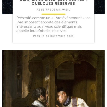
QUELQUES RÉSERVES
ABBÉ FRÉDÉRIC WEIL
Présenté comme un « livre évènement », ce
livre imposant apporte des éléments
intéressants au niveau scientifique mais
appelle toutefois des réserves.
Paru le
23 novembre 2021