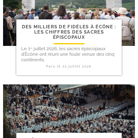
DES MIL­LIERS DE FIDÈLES À ÉCÔNE :
LES CHIFFRES DES SACRES
ÉPISCOPAUX
Le 1ᵉʳ juillet 2026, les sacres épis­co­paux
d’Écône ont réuni une foule venue des cinq
continents.
Paru le
23 juillet 2026