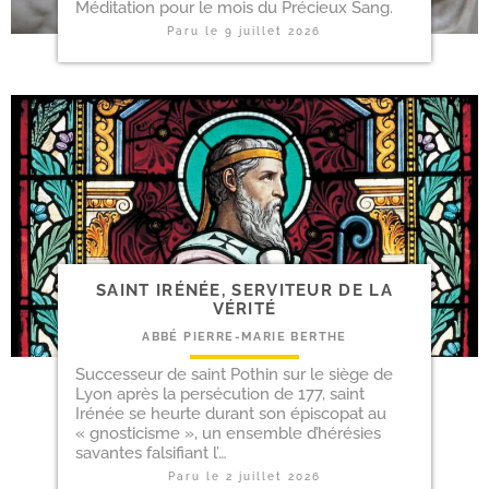
Méditation pour le mois du Précieux Sang.
Paru le
9 juillet 2026
SAINT IRÉNÉE, SER­VI­TEUR DE LA
VÉRITÉ
ABBÉ PIERRE-​MARIE BERTHE
Successeur de saint Pothin sur le siège de
Lyon après la per­sé­cu­tion de 177, saint
Irénée se heurte durant son épis­co­pat au
« gnos­ti­cisme », un ensemble d’hérésies
savantes fal­si­fiant l’…
Paru le
2 juillet 2026