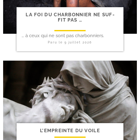
LA FOI DU CHAR­BON­NIER NE SUF­
FIT PAS …
… à ceux qui ne sont pas charbonniers.
Paru le
9 juillet 2026
L’EMPREINTE DU VOILE