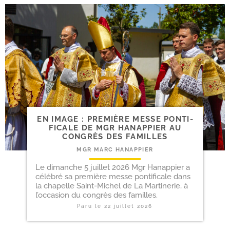
EN IMAGE : PRE­MIÈRE MESSE PON­TI­
FI­CALE DE MGR HANAPPIER AU
CONGRÈS DES FAMILLES
MGR MARC HANAPPIER
Le dimanche 5 juillet 2026 Mgr Hanappier a
célé­bré sa pre­mière messe pon­ti­fi­cale dans
la cha­pelle Saint-​Michel de La Martinerie, à
l’oc­ca­sion du congrès des familles.
Paru le
22 juillet 2026