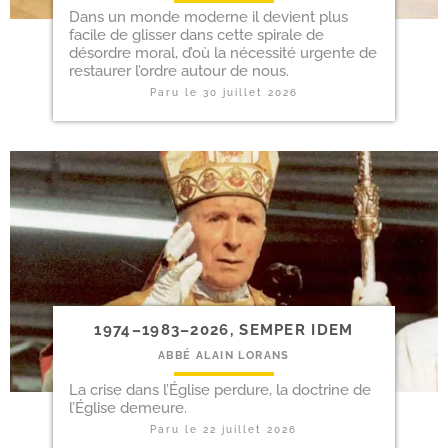
Dans un monde moderne il devient plus
facile de glis­ser dans cette spi­rale de
désordre moral, d’où la néces­si­té urgente de
res­tau­rer l’ordre autour de nous.
Paru le
30 juillet 2026
1974–1983–2026, SEMPER IDEM
ABBÉ ALAIN LORANS
La crise dans l’Église per­dure, la doc­trine de
l’Église demeure.
Paru le
22 juillet 2026