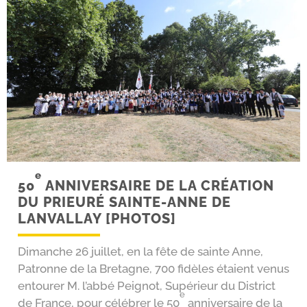
e
50
ANNIVERSAIRE DE LA CRÉATION
DU PRIEURÉ SAINTE-​ANNE DE
LANVALLAY [PHOTOS]
Dimanche 26 juillet, en la fête de sainte Anne,
Patronne de la Bretagne, 700 fidèles étaient venus
entou­rer M. l’ab­bé Peignot, Supérieur du District
e
de France, pour célé­brer le 50
anni­ver­saire de la