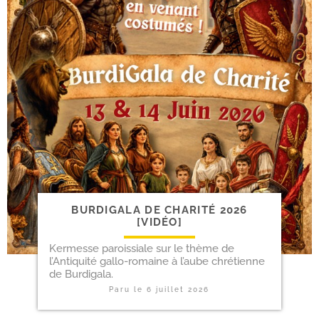
BURDIGALA DE CHARITÉ 2026
[VIDÉO]
Kermesse parois­siale sur le thème de
l’Antiquité gallo-​romaine à l’aube chré­tienne
de Burdigala.
Paru le
6 juillet 2026