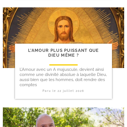
L’AMOUR PLUS PUIS­SANT QUE
DIEU MÊME ?
L’Amour avec un A majus­cule, devient ain­si
comme une divi­ni­té abso­lue à laquelle Dieu,
aus­si bien que les hommes, doit rendre des
comptes
Paru le
22 juillet 2026