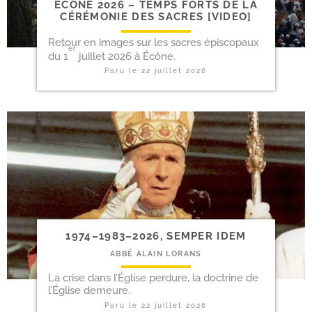
ECÔNE 2026 – TEMPS FORTS DE LA
CÉRÉ­MO­NIE DES SACRES [VIDEO]
Retour en images sur les sacres épis­co­paux
er
du 1
juillet 2026 à Écône.
Paru le
22 juillet 2026
1974–1983–2026, SEMPER IDEM
ABBÉ ALAIN LORANS
La crise dans l’Église per­dure, la doc­trine de
l’Église demeure.
Paru le
22 juillet 2026