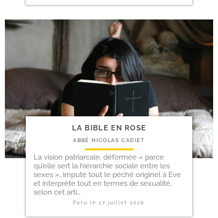
LA BIBLE EN ROSE
ABBÉ NICOLAS CADIET
La vision patriar­cale, défor­mée « parce
qu’elle sert la hié­rar­chie sociale entre les
sexes », impute tout le péché ori­gi­nel à Eve
et inter­prète tout en termes de sexua­li­té,
selon cet arti…
Paru le
17 juillet 2026