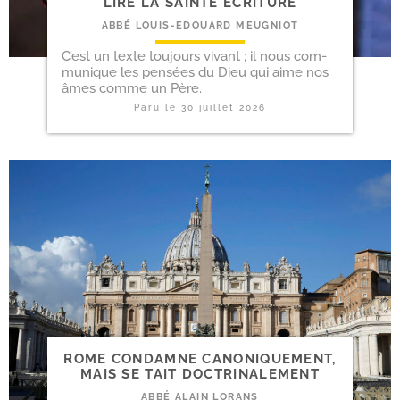
LIRE LA SAINTE ÉCRITURE
ABBÉ LOUIS-​EDOUARD MEUGNIOT
C’est un texte tou­jours vivant ; il nous com­
mu­nique les pen­sées du Dieu qui aime nos
âmes comme un Père.
Paru le
30 juillet 2026
ROME CONDAMNE CANO­NI­QUE­MENT,
MAIS SE TAIT DOCTRINALEMENT
ABBÉ ALAIN LORANS