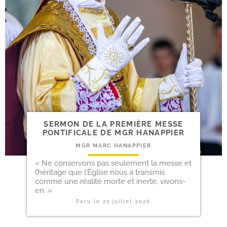
SERMON DE LA PRE­MIÈRE MESSE
PON­TI­FI­CALE DE MGR HANAPPIER
MGR MARC HANAPPIER
« Ne conser­vons pas seule­ment la messe et
l’hé­ri­tage que l’Église nous a trans­mis
comme une réa­li­té morte et inerte, vivons-
en. »
Paru le
22 juillet 2026