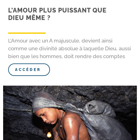
L’AMOUR PLUS PUISSANT QUE
DIEU MÊME ?
L’Amour avec un A majus­cule, devient ain­si
comme une divi­ni­té abso­lue à laquelle Dieu, aus­si
bien que les hommes, doit rendre des comptes
ACCÉDER