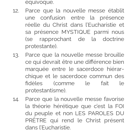
équivoque.
Parce que la nou­velle messe éta­blit
une confu­sion entre la pré­sence
réelle du Christ dans l’Eucharistie et
sa pré­sence MYSTIQUE par­mi nous
(se rap­pro­chant de la doc­trine
protestante).
Parce que la nou­velle messe brouille
ce qui devrait être une dif­fé­rence bien
mar­quée entre le sacer­doce hié­rar­
chique et le sacer­doce com­mun des
fidèles (comme le fait le
protestantisme).
Parce que la nou­velle messe favo­rise
la théo­rie héré­tique que c’est la FOI
du peuple et non LES PAROLES DU
PRÊTRE qui rend le Christ pré­sent
dans l’Eucharistie.