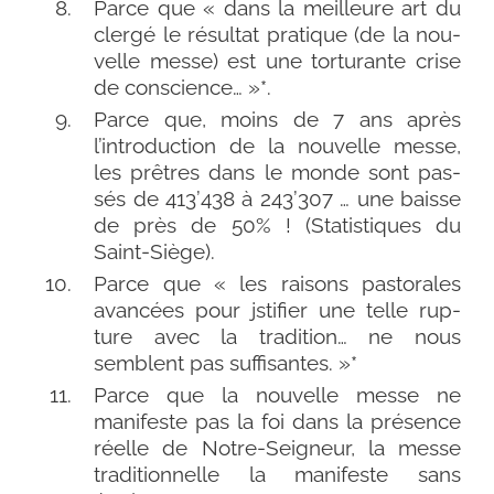
Parce que « dans la meilleure art du
cler­gé le résul­tat pra­tique (de la nou­
velle messe) est une tor­tu­rante crise
de conscience… »*.
Parce que, moins de 7 ans après
l’introduction de la nou­velle messe,
les prêtres dans le monde sont pas­
sés de 413’438 à 243’307 … une baisse
de près de 50% ! (Statistiques du
Saint-Siège).
Parce que « les rai­sons pas­to­rales
avan­cées pour jsti­fier une telle rup­
ture avec la tra­di­tion… ne nous
semblent pas suffisantes. »*
Parce que la nou­velle messe ne
mani­feste pas la foi dans la pré­sence
réelle de Notre-​Seigneur, la messe
tra­di­tion­nelle la mani­feste sans