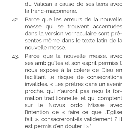
du Vatican à cause de ses liens avec
la franc-maçonnerie.
Parce que les erreurs de la nou­velle
messe qui se trouvent accen­tuées
dans la ver­sion ver­na­cu­laire sont pré­
sentes même dans le texte latin de la
nou­velle messe.
Parce que la nou­velle messe, avec
ses ambi­guï­tés et son esprit per­mis­sif,
nous expose à la colère de Dieu en
faci­li­tant le risque de consé­cra­tions
inva­lides. « Les prêtres dans un ave­nir
proche, qui n’auront pas reçu la for­
ma­tion tra­di­tion­nelle, et qui comptent
sur le Novus ordo Missæ avec
l’intention de « faire ce que l’Eglise
fait », consacreront-​ils vali­de­ment ? Il
est per­mis d’en douter ! »*