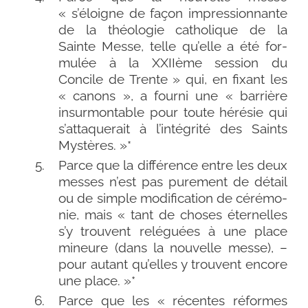
« s’éloigne de façon impres­sion­nante
de la théo­lo­gie catho­lique de la
Sainte Messe, telle qu’elle a été for­
mu­lée à la XXIIème ses­sion du
Concile de Trente » qui, en fixant les
« canons », a four­ni une « bar­rière
insur­mon­table pour toute héré­sie qui
s’attaquerait à l’intégrité des Saints
Mystères. »*
Parce que la dif­fé­rence entre les deux
messes n’est pas pure­ment de détail
ou de simple modi­fi­ca­tion de céré­mo­
nie, mais « tant de choses éter­nelles
s’y trouvent relé­guées à une place
mineure (dans la nou­velle messe), –
pour autant qu’elles y trouvent encore
une place. »*
Parce que les « récentes réformes