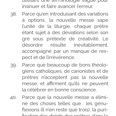
insi­nuer et faire avan­cer l’erreur.
Parce qu’en intro­dui­sant des varia­tions
à options, la nou­velle messe sape
l’unité de la litur­gie, chaque prêtre
étant sujet à des dévia­tions selon son
gré sous pré­texte de créa­ti­vi­té. Le
désordre résulte inévi­ta­ble­ment,
accom­pa­gné par un manque de res­
pect et de l’irrévérence.
Parce que beau­coup de bons théo­lo­
giens catho­liques, de cano­nistes et de
prêtres n’acceptent pas la nou­velle
messe, et affirment qu’ils ne peuvent
la célé­brer en bonne conscience.
Parce que la nou­velle messe a éli­mi­
né des choses telles que : les génu­
flexions (il n’en reste que trois), la puri­
fi­ca­tion des doigts des prêtres dans le