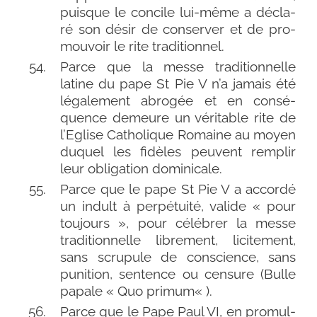
puisque le concile lui-​même a décla­
ré son désir de conser­ver et de pro­
mou­voir le rite traditionnel.
Parce que la messe tra­di­tion­nelle
latine du pape St Pie V n’a jamais été
léga­le­ment abro­gée et en consé­
quence demeure un véri­table rite de
l’Eglise Catholique Romaine au moyen
duquel les fidèles peuvent rem­plir
leur obli­ga­tion dominicale.
Parce que le pape St Pie V a accor­dé
un indult à per­pé­tui­té, valide « pour
tou­jours », pour célé­brer la messe
tra­di­tion­nelle libre­ment, lici­te­ment,
sans scru­pule de conscience, sans
puni­tion, sen­tence ou cen­sure (Bulle
papale « Quo primum« ).
Parce que le Pape Paul VI, en pro­mul­