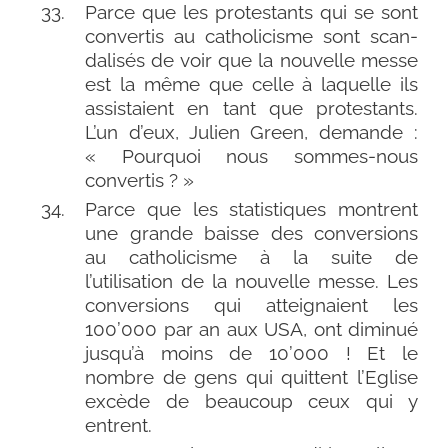
Parce que les pro­tes­tants qui se sont
conver­tis au catho­li­cisme sont scan­
da­li­sés de voir que la nou­velle messe
est la même que celle à laquelle ils
assis­taient en tant que pro­tes­tants.
L’un d’eux, Julien Green, demande :
« Pourquoi nous sommes-​nous
convertis ? »
Parce que les sta­tis­tiques montrent
une grande baisse des conver­sions
au catho­li­cisme à la suite de
l’utilisation de la nou­velle messe. Les
conver­sions qui attei­gnaient les
100’000 par an aux USA, ont dimi­nué
jusqu’à moins de 10’000 ! Et le
nombre de gens qui quittent l’Eglise
excède de beau­coup ceux qui y
entrent.