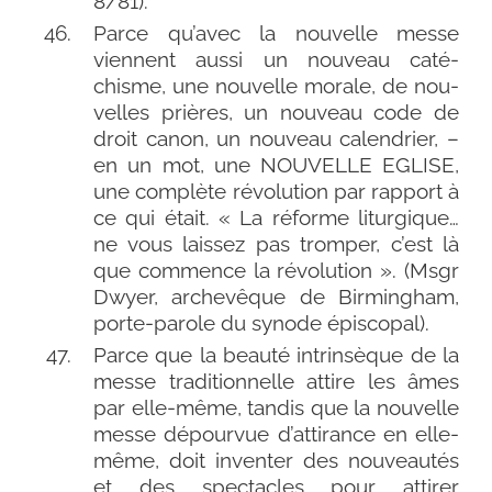
8/​81).
Parce qu’avec la nou­velle messe
viennent aus­si un nou­veau caté­
chisme, une nou­velle morale, de nou­
velles prières, un nou­veau code de
droit canon, un nou­veau calen­drier, –
en un mot, une NOUVELLE EGLISE,
une com­plète révo­lu­tion par rap­port à
ce qui était. « La réforme litur­gique…
ne vous lais­sez pas trom­per, c’est là
que com­mence la révo­lu­tion ». (Msgr
Dwyer, arche­vêque de Birmingham,
porte-​parole du synode épiscopal).
Parce que la beau­té intrin­sèque de la
messe tra­di­tion­nelle attire les âmes
par elle-​même, tan­dis que la nou­velle
messe dépour­vue d’attirance en elle-​
même, doit inven­ter des nou­veau­tés
et des spec­tacles pour atti­rer