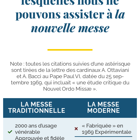
pouvons assister à
la
nouvelle messe
Note : toutes les cita­tions sui­vies d’une asté­risque
sont tirées de la lettre des car­di­naux A. Ottaviani
et A. Bacci au Pape Paul VI, datée du 25 sep­
tembre 1969, qui incluait « une étude cri­tique du
Nouvel Ordo Missæ ».
LA MESSE
LA MESSE
TRADITIONNELLE
MODERNE
2000 ans d’usage
« Fabriquée » en
véné­rable
1969 Expérimentale
Approuvée et fidèle