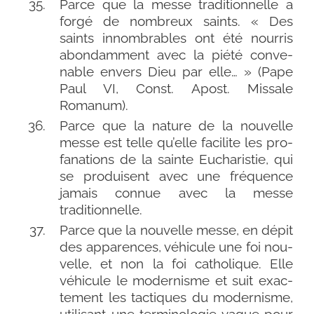
Parce que la messe tra­di­tion­nelle a
for­gé de nom­breux saints. « Des
saints innom­brables ont été nour­ris
abon­dam­ment avec la pié­té conve­
nable envers Dieu par elle… » (Pape
Paul VI, Const. Apost. Missale
Romanum).
Parce que la nature de la nou­velle
messe est telle qu’elle faci­lite les pro­
fa­na­tions de la sainte Eucharistie, qui
se pro­duisent avec une fré­quence
jamais connue avec la messe
traditionnelle.
Parce que la nou­velle messe, en dépit
des appa­rences, véhi­cule une foi nou­
velle, et non la foi catho­lique. Elle
véhi­cule le moder­nisme et suit exac­
te­ment les tac­tiques du moder­nisme,
uti­li­sant une ter­mi­no­lo­gie vague pour