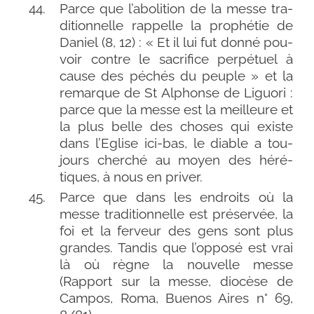
Parce que l’abolition de la messe tra­
di­tion­nelle rap­pelle la pro­phé­tie de
Daniel (8, 12) : « Et il lui fut don­né pou­
voir contre le sacri­fice per­pé­tuel à
cause des péchés du peuple » et la
remarque de St Alphonse de Liguori :
parce que la messe est la meilleure et
la plus belle des choses qui existe
dans l’Eglise ici-​bas, le diable a tou­
jours cher­ché au moyen des héré­
tiques, à nous en priver.
Parce que dans les endroits où la
messe tra­di­tion­nelle est pré­ser­vée, la
foi et la fer­veur des gens sont plus
grandes. Tandis que l’opposé est vrai
là où règne la nou­velle messe
(Rapport sur la messe, dio­cèse de
Campos, Roma, Buenos Aires n° 69,