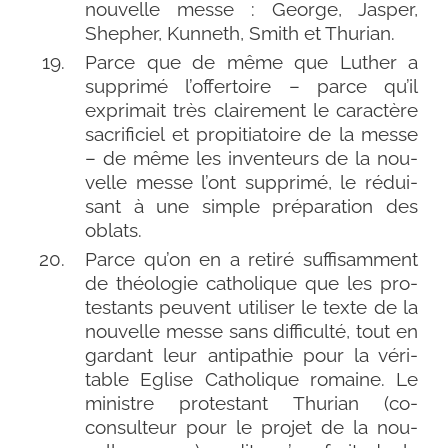
nou­velle messe : George, Jasper,
Shepher, Kunneth, Smith et Thurian.
Parce que de même que Luther a
sup­pri­mé l’offertoire – parce qu’il
expri­mait très clai­re­ment le carac­tère
sacri­fi­ciel et pro­pi­tia­toire de la messe
– de même les inven­teurs de la nou­
velle messe l’ont sup­pri­mé, le rédui­
sant à une simple pré­pa­ra­tion des
oblats.
Parce qu’on en a reti­ré suf­fi­sam­ment
de théo­lo­gie catho­lique que les pro­
tes­tants peuvent uti­li­ser le texte de la
nou­velle messe sans dif­fi­cul­té, tout en
gar­dant leur anti­pa­thie pour la véri­
table Eglise Catholique romaine. Le
ministre pro­tes­tant Thurian (co-​
consulteur pour le pro­jet de la nou­