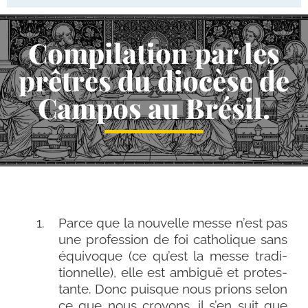
Compilation par les
prêtres du diocèse de
Campos au Brésil.
Parce que la nou­velle messe n’est pas
une pro­fes­sion de foi catho­lique sans
équi­voque (ce qu’est la messe tra­di­
tion­nelle), elle est ambi­guë et pro­tes­
tante. Donc puisque nous prions selon
ce que nous croyons, il s’en suit que