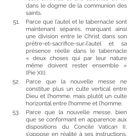
dans le dogme de la com­mu­nion des
saints.
Parce que l’autel et le taber­nacle sont
main­te­nant sépa­rés, mar­quant ain­si
une divi­sion entre le Christ dans son
prêtre-et-sacrifice-sur‑l’autel et sa
pré­sence réelle dans le taber­nacle
« deux choses qui par leur nature
même doivent res­ter ensemble »
(Pie XII).
Parce que la nou­velle messe ne
consti­tue plus un culte ver­ti­cal entre
Dieu et l’homme, mais plu­tôt un culte
hori­zon­tal entre l’homme et l’homme.
Parce que la nou­velle messe, bien
que se confor­mant en appa­rence aux
dis­po­si­tions du Concile Vatican II,
s’oppose en réa­li­té à ses ins­truc­tions,