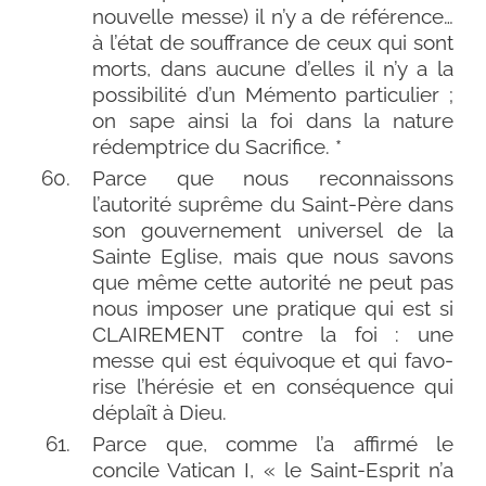
nou­velle messe) il n’y a de réfé­rence…
à l’état de souf­france de ceux qui sont
morts, dans aucune d’elles il n’y a la
pos­si­bi­li­té d’un Mémento par­ti­cu­lier ;
on sape ain­si la foi dans la nature
rédemp­trice du Sacrifice. *
Parce que nous recon­nais­sons
l’autorité suprême du Saint-​Père dans
son gou­ver­ne­ment uni­ver­sel de la
Sainte Eglise, mais que nous savons
que même cette auto­ri­té ne peut pas
nous impo­ser une pra­tique qui est si
CLAIREMENT contre la foi : une
messe qui est équi­voque et qui favo­
rise l’hérésie et en consé­quence qui
déplaît à Dieu.
Parce que, comme l’a affir­mé le
concile Vatican I, « le Saint-​Esprit n’a