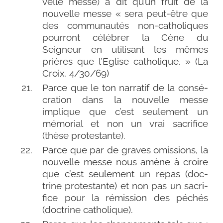
velle messe) a dit qu’un fruit de la
nou­velle messe « sera peut-​être que
des com­mu­nau­tés non-​catholiques
pour­ront célé­brer la Cène du
Seigneur en uti­li­sant les mêmes
prières que l’Eglise catho­lique. » (La
Croix, 4/​30/​69)
Parce que le ton nar­ra­tif de la consé­
cra­tion dans la nou­velle messe
implique que c’est seule­ment un
mémo­rial et non un vrai sacri­fice
(thèse protestante).
Parce que par de graves omis­sions, la
nou­velle messe nous amène à croire
que c’est seule­ment un repas (doc­
trine pro­tes­tante) et non pas un sacri­
fice pour la rémis­sion des péchés
(doc­trine catholique).