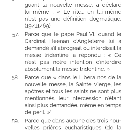
guant la nou­velle messe, a décla­ré
lui-​même : « Le rite… en lui-​même
n’est pas une défi­ni­tion dog­ma­tique.
(19/​11/​69)
Parce que le pape Paul VI, quand le
Cardinal Heenan d’Angleterre lui a
deman­dé s’il abro­geait ou inter­di­sait la
messe tri­den­tine, a répon­du : « Ce
n’est pas notre inten­tion d’interdire
abso­lu­ment la messe tridentine. »
Parce que « dans le Libera nos de la
nou­velle messe, la Sainte Vierge, les
apôtres et tous les saints ne sont plus
men­tion­nés, leur inter­ces­sion n’étant
ain­si plus deman­dée, même en temps
de péril. »*
Parce que dans aucune des trois nou­
velles prières eucha­ris­tiques (de la