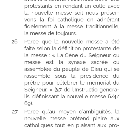
pro­tes­tants en ren­dant un culte avec
la nou­velle messe soit nous pré­ser­
vons la foi catho­lique en adhé­rant
fidè­le­ment à la messe tra­di­tion­nelle,
la messe de toujours.
Parce que la nou­velle messe a été
faite selon la défi­ni­tion pro­tes­tante de
la messe : « La Cène du Seigneur ou
messe est la synaxe sacrée ou
assem­blée du peuple de Dieu qui se
ras­semble sous la pré­si­dence du
prêtre pour célé­brer le mémo­rial du
Seigneur. » (§7 de l’Instructio gene­ra­
lis, défi­nis­sant la nou­velle messe 6/​4/​
69).
Parce qu’au moyen d’ambiguïtés, la
nou­velle messe pré­tend plaire aux
catho­liques tout en plai­sant aux pro­