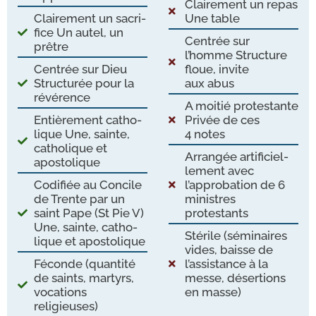
Clairement un repas
Clairement un sacri­
Une table
fice Un autel, un
Centrée sur
prêtre
l’homme Structure
Centrée sur Dieu
floue, invite
Structurée pour la
aux abus
révérence
A moi­tié pro­tes­tante
Entièrement catho­
Privée de ces
lique Une, sainte,
4 notes
catho­lique et
Arrangée arti­fi­ciel­
apostolique
le­ment avec
Codifiée au Concile
l’approbation de 6
de Trente par un
ministres
saint Pape (St Pie V)
protestants
Une, sainte, catho­
Stérile (sémi­naires
lique et apostolique
vides, baisse de
Féconde (quan­ti­té
l’assistance à la
de saints, mar­tyrs,
messe, déser­tions
voca­tions
en masse)
religieuses)