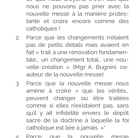
nous ne pou­vons pas prier avec la
nou­velle messe à la manière pro­tes­
tante et croire encore comme des
catholiques !
Parce que les chan­ge­ments n’étaient
pas de petits détails mais avaient en
fait « trait à une réno­va­tion fon­da­men­
tale… un chan­ge­ment total… une nou­
velle créa­tion ». (Mgr A. Bugnini, co-​
auteur de la nou­velle messe)
Parce que la nou­velle messe nous
amène à croire « que les véri­tés…
peuvent chan­ger ou être trai­tées
comme si elles n’existaient pas, sans
qu’il y ait infi­dé­li­té envers le dépôt
sacré de la doc­trine à laquelle la foi
catho­lique est liée à jamais. »*
Parce que la nou­velle messe