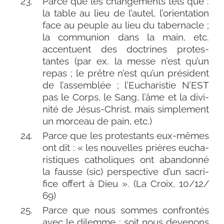
Parce que les chan­ge­ments tels que :
la table au lieu de l’autel, l’orientation
face au peuple au lieu du taber­nacle ;
la com­mu­nion dans la main, etc.
accen­tuent des doc­trines pro­tes­
tantes (par ex. la messe n’est qu’un
repas ; le prêtre n’est qu’un pré­sident
de l’assemblée ; l’Eucharistie N’EST
pas le Corps, le Sang, l’âme et la divi­
ni­té de Jésus-​Christ, mais sim­ple­ment
un mor­ceau de pain, etc.)
Parce que les pro­tes­tants eux-​mêmes
ont dit : « les nou­velles prières eucha­
ris­tiques catho­liques ont aban­don­né
la fausse (sic) pers­pec­tive d’un sacri­
fice offert à Dieu ». (La Croix, 10/​12/​
69)
Parce que nous sommes confron­tés
avec le dilemme : soit nous deve­nons