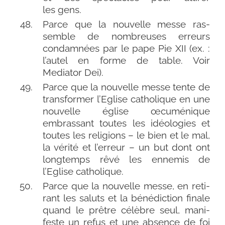
les gens.
Parce que la nou­velle messe ras­
semble de nom­breuses erreurs
condam­nées par le pape Pie XII (ex. :
l’autel en forme de table. Voir
Mediator Dei).
Parce que la nou­velle messe tente de
trans­for­mer l’Eglise catho­lique en une
nou­velle église œcu­mé­nique
embras­sant toutes les idéo­lo­gies et
toutes les reli­gions – le bien et le mal,
la véri­té et l’erreur – un but dont ont
long­temps rêvé les enne­mis de
l’Eglise catholique.
Parce que la nou­velle messe, en reti­
rant les saluts et la béné­dic­tion finale
quand le prêtre célèbre seul, mani­
feste un refus et une absence de foi