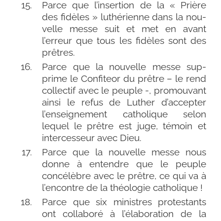
Parce que l’insertion de la « Prière
des fidèles » luthé­rienne dans la nou­
velle messe suit et met en avant
l’erreur que tous les fidèles sont des
prêtres.
Parce que la nou­velle messe sup­
prime le Confiteor du prêtre – le rend
col­lec­tif avec le peuple -, pro­mou­vant
ain­si le refus de Luther d’accepter
l’enseignement catho­lique selon
lequel le prêtre est juge, témoin et
inter­ces­seur avec Dieu.
Parce que la nou­velle messe nous
donne à entendre que le peuple
concé­lèbre avec le prêtre, ce qui va à
l’encontre de la théo­lo­gie catholique !
Parce que six ministres pro­tes­tants
ont col­la­bo­ré à l’élaboration de la