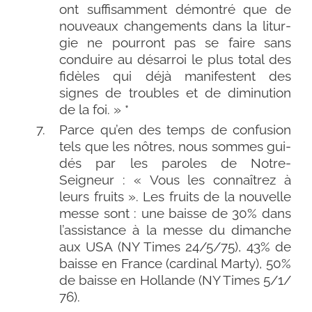
ont suf­fi­sam­ment démon­tré que de
nou­veaux chan­ge­ments dans la litur­
gie ne pour­ront pas se faire sans
conduire au désar­roi le plus total des
fidèles qui déjà mani­festent des
signes de troubles et de dimi­nu­tion
de la foi. » *
Parce qu’en des temps de confu­sion
tels que les nôtres, nous sommes gui­
dés par les paroles de Notre-​
Seigneur : « Vous les connaî­trez à
leurs fruits ». Les fruits de la nou­velle
messe sont : une baisse de 30% dans
l’assistance à la messe du dimanche
aux USA (NY Times 24/​5/​75), 43% de
baisse en France (car­di­nal Marty), 50%
de baisse en Hollande (NY Times 5/​1/​
76).