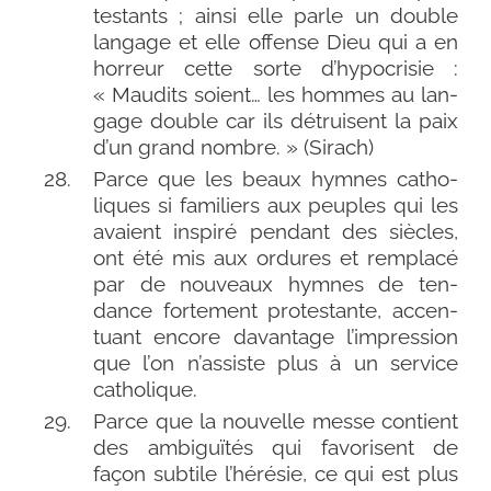
tes­tants ; ain­si elle parle un double
lan­gage et elle offense Dieu qui a en
hor­reur cette sorte d’hypocrisie :
« Maudits soient… les hommes au lan­
gage double car ils détruisent la paix
d’un grand nombre. » (Sirach)
Parce que les beaux hymnes catho­
liques si fami­liers aux peuples qui les
avaient ins­pi­ré pen­dant des siècles,
ont été mis aux ordures et rem­pla­cé
par de nou­veaux hymnes de ten­
dance for­te­ment pro­tes­tante, accen­
tuant encore davan­tage l’impression
que l’on n’assiste plus à un ser­vice
catholique.
Parce que la nou­velle messe contient
des ambi­guï­tés qui favo­risent de
façon sub­tile l’hérésie, ce qui est plus