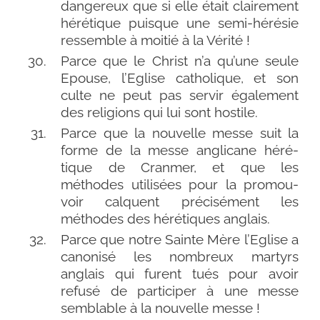
dan­ge­reux que si elle était clai­re­ment
héré­tique puisque une semi-​hérésie
res­semble à moi­tié à la Vérité !
Parce que le Christ n’a qu’une seule
Epouse, l’Eglise catho­lique, et son
culte ne peut pas ser­vir éga­le­ment
des reli­gions qui lui sont hostile.
Parce que la nou­velle messe suit la
forme de la messe angli­cane héré­
tique de Cranmer, et que les
méthodes uti­li­sées pour la pro­mou­
voir calquent pré­ci­sé­ment les
méthodes des héré­tiques anglais.
Parce que notre Sainte Mère l’Eglise a
cano­ni­sé les nom­breux mar­tyrs
anglais qui furent tués pour avoir
refu­sé de par­ti­ci­per à une messe
sem­blable à la nou­velle messe !