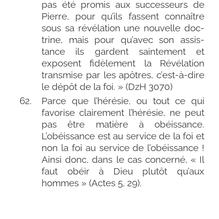
pas été pro­mis aux suc­ces­seurs de
Pierre, pour qu’ils fassent connaître
sous sa révé­la­tion une nou­velle doc­
trine, mais pour qu’avec son assis­
tance ils gardent sain­te­ment et
exposent fidè­le­ment la Révélation
trans­mise par les apôtres, c’est-à-dire
le dépôt de la foi. » (DzH 3070)
Parce que l’hérésie, ou tout ce qui
favo­rise clai­re­ment l’hérésie, ne peut
pas être matière à obéis­sance.
L’obéissance est au ser­vice de la foi et
non la foi au ser­vice de l’obéissance !
Ainsi donc, dans le cas concer­né, « Il
faut obéir à Dieu plu­tôt qu’aux
hommes » (Actes 5, 29).