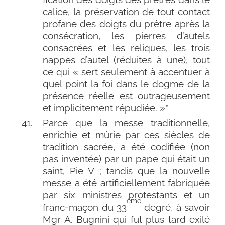
calice, la pré­ser­va­tion de tout contact
pro­fane des doigts du prêtre après la
consé­cra­tion, les pierres d’autels
consa­crées et les reliques, les trois
nappes d’autel (réduites à une), tout
ce qui « sert seule­ment à accen­tuer à
quel point la foi dans le dogme de la
pré­sence réelle est outra­geu­se­ment
et impli­ci­te­ment répudiée. »*
Parce que la messe tra­di­tion­nelle,
enri­chie et mûrie par ces siècles de
tra­di­tion sacrée, a été codi­fiée (non
pas inven­tée) par un pape qui était un
saint, Pie V ; tan­dis que la nou­velle
messe a été arti­fi­ciel­le­ment fabri­quée
par six ministres pro­tes­tants et un
ème
franc-​maçon du 33
degré, à savoir
Mgr A. Bugnini qui fut plus tard exi­lé