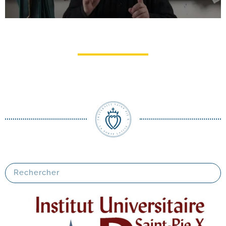
Catéchisme pour adultes en vidéos
(ou audio)
Abbé Gabriel Billecocq