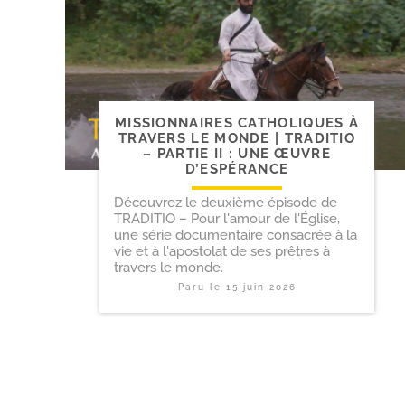
MISSIONNAIRES CATHOLIQUES À
TRAVERS LE MONDE | TRADITIO
– PARTIE II : UNE ŒUVRE
D’ESPÉRANCE
Découvrez le deuxième épisode de
TRADITIO – Pour l'amour de l'Église,
une série documentaire consacrée à la
vie et à l'apostolat de ses prêtres à
travers le monde.
Paru le
15 juin 2026