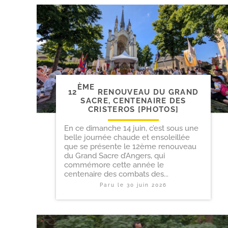
ÈME
12
RENOUVEAU DU GRAND
SACRE, CENTENAIRE DES
CRISTEROS [PHOTOS]
En ce dimanche 14 juin, c’est sous une
belle journée chaude et ensoleillée
que se présente le 12ème renouveau
du Grand Sacre d’Angers, qui
commémore cette année le
centenaire des combats des...
Paru le
30 juin 2026