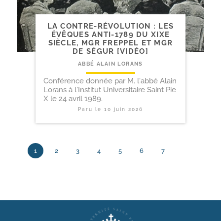
LA CONTRE-​RÉVOLUTION : LES
ÉVÊQUES ANTI-​1789 DU XIXE
SIÈCLE, MGR FREPPEL ET MGR
DE SÉGUR [VIDÉO]
ABBÉ ALAIN LORANS
Conférence donnée par M. l'abbé Alain
Lorans à l'Institut Universitaire Saint Pie
X le 24 avril 1989.
Paru le
10 juin 2026
1
2
3
4
5
6
7