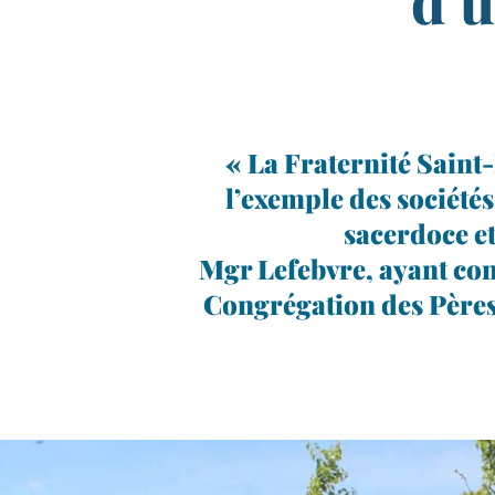
d’u
« La Fraternité Saint-​
l’exemple des socié­té
sacer­doce et
Mgr Lefebvre, ayant const
Congrégation des Pères d