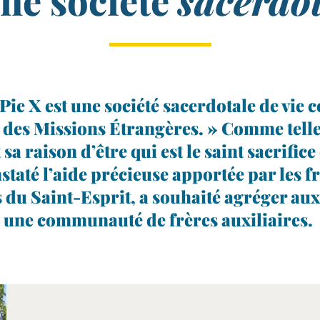
ne société
sacerdo
Pie X est une socié­té sacer­do­tale de vi
s des Missions Étrangères. » Comme telle, e
 sa rai­son d’être qui est le saint sacri­fic
a­té l’aide pré­cieuse appor­tée par les 
u Saint-​Esprit, a sou­hai­té agré­ger aux
une com­mu­nau­té de frères auxiliaires.