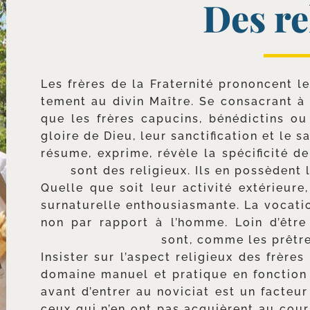
Des re
Les frères de la Fraternité pro­noncent le
te­ment au divin Maître. Se consa­crant à
que les frères capu­cins, béné­dic­tins ou
gloire de Dieu, leur sanc­ti­fi­ca­tion et l
résume, exprime, révèle la spé­ci­fi­ci­té 
sont des reli­gieux. Ils en pos­sèdent 
Quelle que soit leur acti­vi­té exté­rieure
sur­na­tu­relle enthou­sias­mante. La voca­t
non par rap­port à l’homme. Loin d’être 
sont, comme les prêtr
Insister sur l’aspect reli­gieux des frères
domaine manuel et pra­tique en fonc­tion
avant d’entrer au novi­ciat est un fac­teu
ceux qui n’en ont pas acquièrent au cours