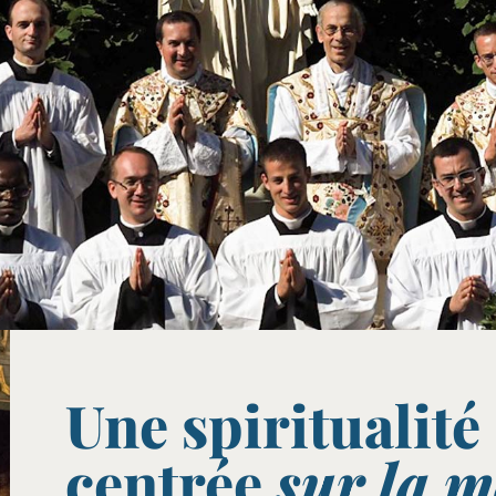
Une spiritualité
centrée
sur la m