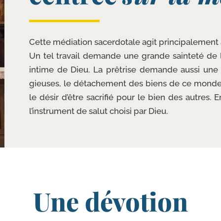
Cette média­tion sacer­do­tale agit prin­ci­pa­le­ment à
Un tel tra­vail demande une grande sain­te­té de l
intime de Dieu. La prê­trise demande aus­si une 
gieuses, le déta­che­ment des biens de ce monde,
le désir d’être sacri­fié pour le bien des autres.
l’instrument de salut choi­si par Dieu.
Une dévotion