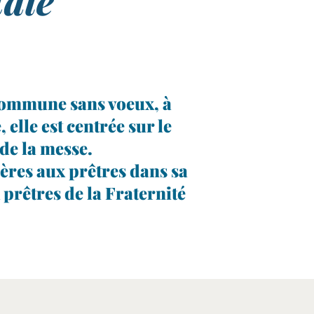
tale
e com­mune sans voeux, à
lle est cen­trée sur le
e de la messe.
frères aux prêtres dans sa
 prêtres de la Fraternité