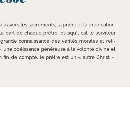
 tra­vers les sacre­ments, la prière et la pré­di­ca­tion.
a part de chaque prêtre, puisqu’il est le ser­vi­teur
grande connais­sance des véri­tés morales et reli­
 une obéis­sance géné­reuse à la volon­té divine et
 En fin de compte, le prêtre est un « autre Christ »,