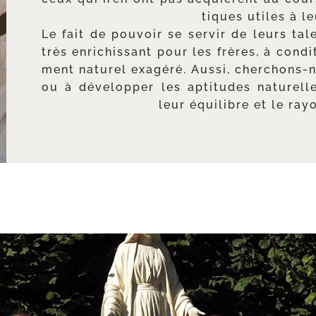
tiques utiles à le
Le fait de pou­voir se ser­vir de leurs tal
très enri­chis­sant pour les frères, à condi
ment natu­rel exa­gé­ré. Aussi, cherchons-​
ou à déve­lop­per les apti­tudes natu­rell
leur équi­libre et le ra