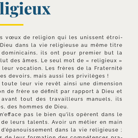
ligieux
s vœux de reli­gion qui les unissent étroi­
 Dieu dans la vie reli­gieuse au même titre
 domi­ni­cains, ils ont pour pre­mier but la
e salut des âmes. Le seul mot de « reli­gieux »
de leur voca­tion. Les frères de la Fraternité
les devoirs, mais aus­si les privilèges !
, toute leur vie revêt ain­si une dimen­sion
ion de frère se défi­nit par rap­port à Dieu et
avant tout des tra­vailleurs manuels, ils
es, des hommes de Dieu.
 n’efface pas le bien qu’ils opèrent dans le
 de leurs talents. Avoir un métier en main
r d’épanouissement dans la vie reli­gieuse ;
 de leur for­ma­tion des com­pé­tences pra­