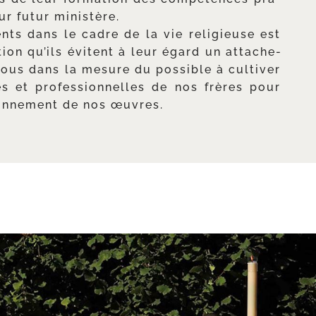
ur futur ministère.
ents dans le cadre de la vie reli­gieuse est
­tion qu’ils évitent à leur égard un atta­che­
nous dans la mesure du pos­sible à culti­ver
es et pro­fes­sion­nelles de nos frères pour
yon­ne­ment de nos œuvres.