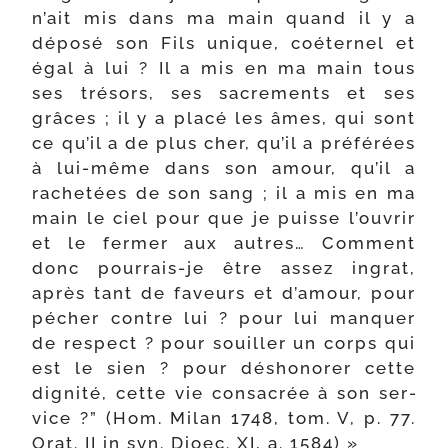
n’ait mis dans ma main quand il y a
dépo­sé son Fils unique, coéter­nel et
égal à lui ? Il a mis en ma main tous
ses tré­sors, ses sacre­ments et ses
grâces ; il y a pla­cé les âmes, qui sont
ce qu’il a de plus cher, qu’il a pré­fé­rées
à lui-​même dans son amour, qu’il a
rache­tées de son sang ; il a mis en ma
main le ciel pour que je puisse l’ouvrir
et le fer­mer aux autres… Comment
donc pourrais-​je être assez ingrat,
après tant de faveurs et d’amour, pour
pécher contre lui ? pour lui man­quer
de res­pect ? pour souiller un corps qui
est le sien ? pour désho­no­rer cette
digni­té, cette vie consa­crée à son ser­
vice ?” (Hom. Milan 1748, tom. V, p. 77.
Orat. II in syn. Dioec. XI, a. 1584) »