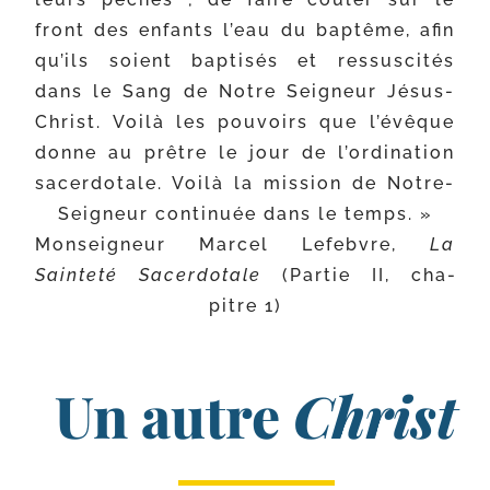
front des enfants l’eau du bap­tême, afin
qu’ils soient bap­ti­sés et res­sus­ci­tés
dans le Sang de Notre Seigneur Jésus-​
Christ. Voilà les pou­voirs que l’évêque
donne au prêtre le jour de l’ordination
sacer­do­tale. Voilà la mis­sion de Notre-​
Seigneur conti­nuée dans le temps. »
Monseigneur Marcel Lefebvre,
La
Sainteté Sacerdotale
(Partie II, cha­
pitre 1)
Un autre
Christ