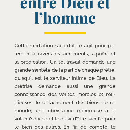
entre Dieu et
l’homme
Cette média­tion sacer­do­tale agit prin­ci­pa­
le­ment à tra­vers les sacre­ments, la prière et
la pré­di­ca­tion. Un tel tra­vail demande une
grande sain­te­té de la part de chaque prêtre,
puisqu’il est le ser­vi­teur intime de Dieu. La
prê­trise demande aus­si une grande
connais­sance des véri­tés morales et reli­
gieuses, le déta­che­ment des biens de ce
monde, une obéis­sance géné­reuse à la
volon­té divine et le désir d’être sacri­fié pour
le bien des autres. En fin de compte, le