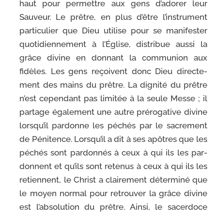
haut pour per­mettre aux gens d’adorer leur
Sauveur. Le prêtre, en plus d’être l’instrument
par­ti­cu­lier que Dieu uti­lise pour se mani­fes­ter
quo­ti­dien­ne­ment à l’Église, dis­tri­bue aus­si la
grâce divine en don­nant la com­mu­nion aux
fidèles. Les gens reçoivent donc Dieu direc­te­
ment des mains du prêtre. La digni­té du prêtre
n’est cepen­dant pas limi­tée à la seule Messe ; il
par­tage éga­le­ment une autre pré­ro­ga­tive divine
lorsqu’il par­donne les péchés par le sacre­ment
de Pénitence. Lorsqu’il a dit à ses apôtres que les
péchés sont par­don­nés à ceux à qui ils les par­
donnent et qu’ils sont rete­nus à ceux à qui ils les
retiennent, le Christ a clai­re­ment déter­mi­né que
le moyen nor­mal pour retrou­ver la grâce divine
est l’absolution du prêtre. Ainsi, le sacer­doce