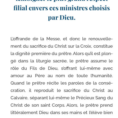
filial envers ces ministres choisis
par Dieu.
L’offrande de la Messe, et donc le renou­vel­le­
ment du sacri­fice du Christ sur la Croix, consti­tue
la digni­té pre­mière du prêtre. Alors qu’il est plon­
gé dans la litur­gie sacrée, le prêtre assume le
rôle du Fils de Dieu, s’offrant lui-​même avec
amour au Père au nom de toute l’humanité.
Quand le prêtre récite les paroles de la consé­
cra­tion, il repro­duit le sacri­fice du Christ au
Calvaire, sépa­rant lui-​même le Précieux Sang du
Christ de son saint Corps. Alors, le prêtre prend
lit­té­ra­le­ment Dieu dans ses mains et l’élève bien