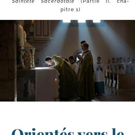
Sainteté Sacerdotale
(Partie II, cha­
pitre 1)
Orientés vers le