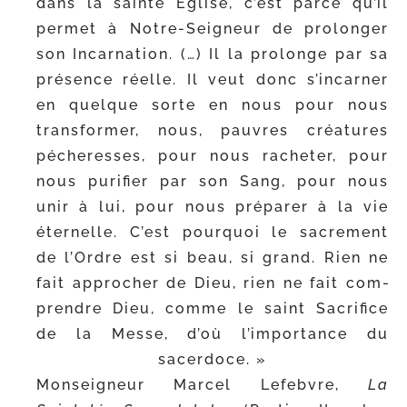
dans la sainte Église, c’est parce qu’il
per­met à Notre-​Seigneur de pro­lon­ger
son Incarnation. (…) Il la pro­longe par sa
pré­sence réelle. Il veut donc s’incarner
en quelque sorte en nous pour nous
trans­for­mer, nous, pauvres créa­tures
péche­resses, pour nous rache­ter, pour
nous puri­fier par son Sang, pour nous
unir à lui, pour nous pré­pa­rer à la vie
éter­nelle. C’est pour­quoi le sacre­ment
de l’Ordre est si beau, si grand. Rien ne
fait appro­cher de Dieu, rien ne fait com­
prendre Dieu, comme le saint Sacrifice
de la Messe, d’où l’importance du
sacerdoce. »
Monseigneur Marcel Lefebvre,
La