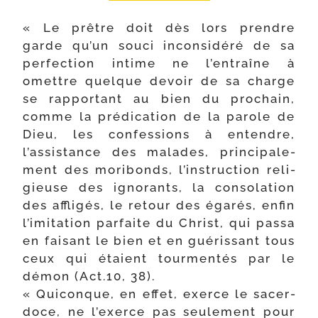
« Le prêtre doit dès lors prendre
garde qu’un sou­ci incon­si­dé­ré de sa
per­fec­tion intime ne l’entraîne à
omettre quelque devoir de sa charge
se rap­por­tant au bien du pro­chain,
comme la pré­di­ca­tion de la parole de
Dieu, les confes­sions à entendre,
l’assistance des malades, prin­ci­pa­le­
ment des mori­bonds, l’instruction reli­
gieuse des igno­rants, la conso­la­tion
des affli­gés, le retour des éga­rés, enfin
l’imitation par­faite du Christ, qui pas­sa
en fai­sant le bien et en gué­ris­sant tous
ceux qui étaient tour­men­tés par le
démon (Act.10, 38).
« Quiconque, en effet, exerce le sacer­
doce, ne l’exerce pas seule­ment pour