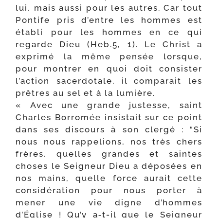
lui, mais aus­si pour les autres. Car tout
Pontife pris d’entre les hommes est
éta­bli pour les hommes en ce qui
regarde Dieu (Heb.5, 1). Le Christ a
expri­mé la même pen­sée lorsque,
pour mon­trer en quoi doit consis­ter
l’action sacer­do­tale, il com­pa­rait les
prêtres au sel et à la lumière.
« Avec une grande jus­tesse, saint
Charles Borromée insis­tait sur ce point
dans ses dis­cours à son cler­gé : “Si
nous nous rap­pe­lions, nos très chers
frères, quelles grandes et saintes
choses le Seigneur Dieu a dépo­sées en
nos mains, quelle force aurait cette
consi­dé­ra­tion pour nous por­ter à
mener une vie digne d’hommes
d’Église ! Qu’y a‑t-​il que le Seigneur