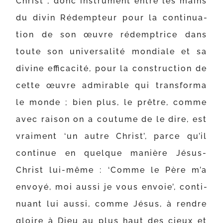
Christ ; donc ins­tru­ment entre les mains
du divin Rédempteur pour la conti­nua­
tion de son œuvre rédemp­trice dans
toute son uni­ver­sa­li­té mon­diale et sa
divine effi­ca­ci­té, pour la construc­tion de
cette œuvre admi­rable qui trans­for­ma
le monde ; bien plus, le prêtre, comme
avec rai­son on a cou­tume de le dire, est
vrai­ment ‘un autre Christ’, parce qu’il
conti­nue en quelque manière Jésus-​
Christ lui-​même : ‘Comme le Père m’a
envoyé, moi aus­si je vous envoie’, conti­
nuant lui aus­si, comme Jésus, à rendre
gloire à Dieu au plus haut des cieux et