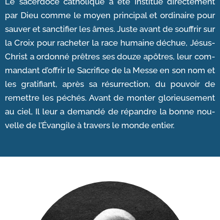
Le sacer­doce catho­lique a été ins­ti­tué direc­te­ment
par Dieu comme le moyen prin­ci­pal et ordi­naire pour
sau­ver et sanc­ti­fier les âmes. Juste avant de souf­frir sur
la Croix pour rache­ter la race humaine déchue, Jésus-​
Christ a ordon­né prêtres ses douze apôtres, leur com­
man­dant d’offrir le Sacrifice de la Messe en son nom et
les gra­ti­fiant, après sa résur­rec­tion, du pou­voir de
remettre les péchés. Avant de mon­ter glo­rieu­se­ment
au ciel, Il leur a deman­dé de répandre la bonne nou­
velle de l’Évangile à tra­vers le monde entier.