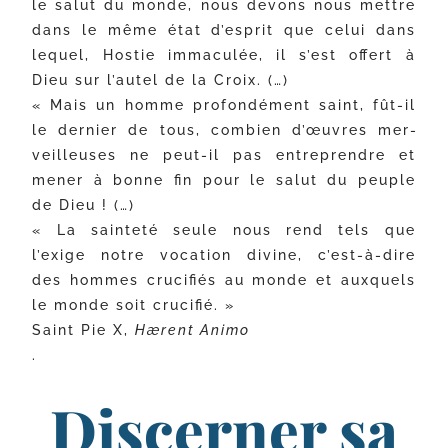
le salut du monde, nous devons nous mettre
dans le même état d’esprit que celui dans
lequel, Hostie imma­cu­lée, il s’est offert à
Dieu sur l’autel de la Croix. (…)
« Mais un homme pro­fon­dé­ment saint, fût-​il
le der­nier de tous, com­bien d’œuvres mer­
veilleuses ne peut-​il pas entre­prendre et
mener à bonne fin pour le salut du peuple
de Dieu ! (…)
« La sain­te­té seule nous rend tels que
l’exige notre voca­tion divine, c’est-à-dire
des hommes cru­ci­fiés au monde et aux­quels
le monde soit crucifié. »
Saint Pie X,
Hærent Animo
.
Discerner sa