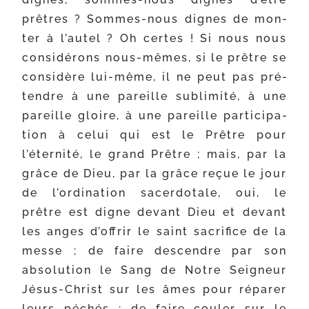
prêtres ? Sommes-​nous dignes de mon­
ter à l’autel ? Oh certes ! Si nous nous
consi­dé­rons nous-​mêmes, si le prêtre se
consi­dère lui-​même, il ne peut pas pré­
tendre à une pareille subli­mi­té, à une
pareille gloire, à une pareille par­ti­ci­pa­
tion à celui qui est le Prêtre pour
l’éternité, le grand Prêtre ; mais, par la
grâce de Dieu, par la grâce reçue le jour
de l’ordination sacer­do­tale, oui, le
prêtre est digne devant Dieu et devant
les anges d’offrir le saint sacri­fice de la
messe ; de faire des­cendre par son
abso­lu­tion le Sang de Notre Seigneur
Jésus-​Christ sur les âmes pour répa­rer
leurs péchés ; de faire cou­ler sur le