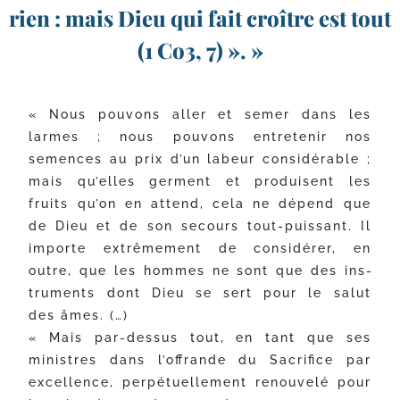
rien : mais Dieu qui fait croître est tout
(1 Co3, 7) ». »
« Nous pou­vons aller et semer dans les
larmes ; nous pou­vons entre­te­nir nos
semences au prix d’un labeur consi­dé­rable ;
mais qu’elles germent et pro­duisent les
fruits qu’on en attend, cela ne dépend que
de Dieu et de son secours tout-​puissant. Il
importe extrê­me­ment de consi­dé­rer, en
outre, que les hommes ne sont que des ins­
tru­ments dont Dieu se sert pour le salut
des âmes. (…)
« Mais par-​dessus tout, en tant que ses
ministres dans l’offrande du Sacrifice par
excel­lence, per­pé­tuel­le­ment renou­ve­lé pour