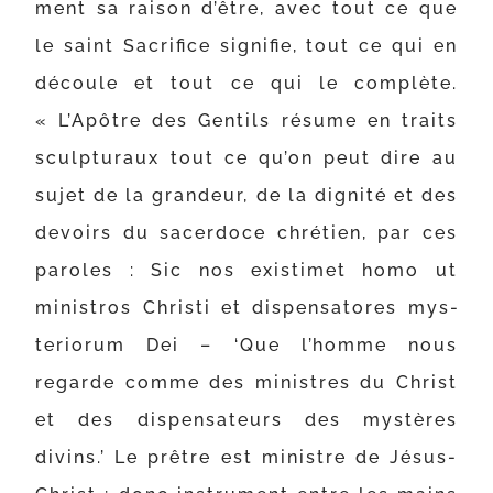
ment sa rai­son d’être, avec tout ce que
le saint Sacrifice signi­fie, tout ce qui en
découle et tout ce qui le com­plète.
« L’Apôtre des Gentils résume en traits
sculp­tu­raux tout ce qu’on peut dire au
sujet de la gran­deur, de la digni­té et des
devoirs du sacer­doce chré­tien, par ces
paroles : Sic nos exis­ti­met homo ut
minis­tros Christi et dis­pen­sa­tores mys­
te­rio­rum Dei – ‘Que l’homme nous
regarde comme des ministres du Christ
et des dis­pen­sa­teurs des mys­tères
divins.’ Le prêtre est ministre de Jésus-​