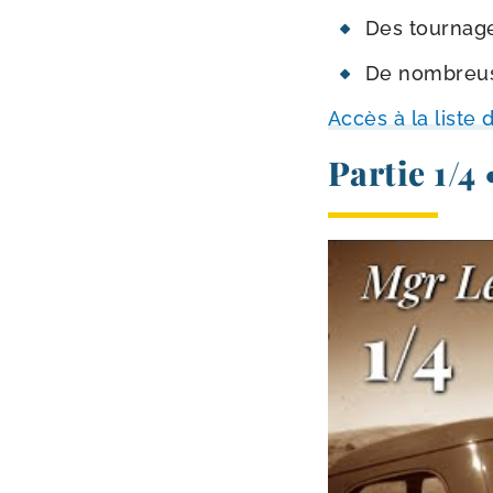
Des tour­nag
De nom­breuse
Accès à la liste 
Partie 1/​