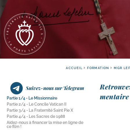
ACCUEIL
FORMATION
MGR LE
Retrouvez
Suivez-nous sur Telegram
men­taire
Partie 1/​4 • Le Missionnaire
Partie 2/​4 • Le Concile Vatican II
Partie 3/​4 • La Fraternité Saint Pie X
Partie 4/​4 • Les Sacres de 1988
Aidez-​nous à financer la mise en ligne de
ce film !