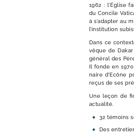
1962 : l’Église fa
du Concile Vatica
à s’a­dap­ter au 
l’ins­ti­tu­tion s
Dans ce contexte
vêque de Dakar e
géné­ral des Père
Il fonde en 1970 
naire d’Ecône po
reçus de ses pr
Une leçon de fid
actualité.
32 témoins s
Des entre­tie