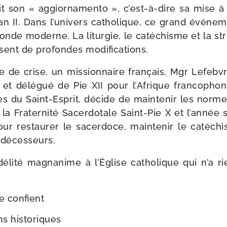
it son « aggior­na­men­to », c’est-​à-​dire sa mise à 
n II. Dans l’u­ni­vers catho­lique, ce grand évé­ne
monde moderne. La litur­gie, le caté­chisme et la 
ubissent de pro­fondes modifications.
 de crise, un mis­sion­naire fran­çais, Mgr Lefebv
t délé­gué de Pie XII pour l’Afrique fran­co­phon
s du Saint-​Esprit, décide de main­te­nir les normes t
la Fraternité Sacerdotale Saint-​Pie X et l’an­née 
ur res­tau­rer le sacer­doce, main­te­nir le caté­c
édécesseurs.
é­li­té magna­nime à l’Église catho­lique qui n’a r
e confient
ns historiques