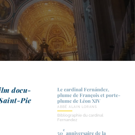
film docu­
Le cardinal Fernández,
plume de François et porte-​
Saint-​Pie
plume de Léon XIV
ABBÉ ALAIN LORANS
Bibliographie du cardinal
Fernandez
e
50
anniversaire de la