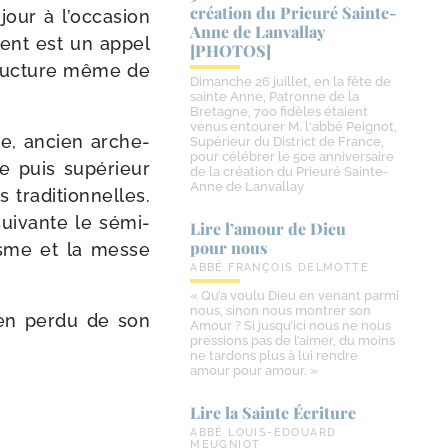
création du Prieuré Sainte-​
jour à l’oc­ca­sion
Anne de Lanvallay
­ment est un appel
[PHOTOS]
struc­ture même de
Dimanche 26 juillet, en la fête de
sainte Anne, Patronne de la
Bretagne, 700 fidèles étaient
venus entourer M. l'abbé Peignot,
re, ancien arche­
Supérieur du District de France,
pour célébrer le 50e anniversaire
e puis supé­rieur
de la création du Prieuré Sainte-
Anne de Lanvallay
ra­di­tion­nelles.
sui­vante le sémi­
Lire l’amour de Dieu
pour nous
hisme et la messe
ABBÉ FRANÇOIS DELMOTTE
« Qu’a voulu Dieu en venant parmi
nous, sinon nous montrer son
ien per­du de son
Amour ? Si jusqu’ici nous ne nous
pressions pas de l’aimer, du moins
ne tardons plus à lui rendre
amour pour amour. »
Lire la Sainte Écriture
ABBÉ LOUIS-EDOUARD
MEUGNIOT