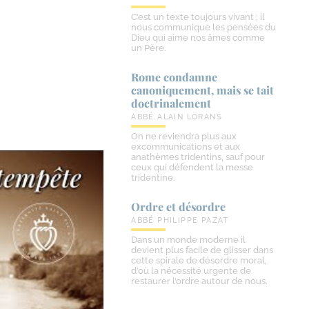
C’est un texte toujours vivant ; il
nous communique les pensées du
Dieu qui aime nos âmes comme
un Père.
Rome condamne
canoniquement, mais se tait
doctrinalement
ABBÉ ALAIN LORANS
On ne reviendra plus aux
excommunications et aux
anathèmes tridentins, sauf pour
ceux qui défendent la messe
tridentine.
Ordre et désordre
ABBÉ PHILIPPE PAZAT
Dans un monde moderne il
devient plus facile de glisser dans
cette spirale de désordre moral,
d’où la nécessité urgente de
restaurer l’ordre autour de nous.