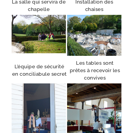
La salle qui ser­vi­ra de
Installation des
chapelle
chaises
Les tables sont
L’équipe de sécu­ri­té
prêtes à rece­voir les
en conci­lia­bule secret
convives