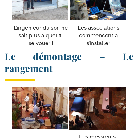
L’ingénieur du son ne
Les asso­cia­tions
sait plus à quel fil
com­mencent à
se vouer !
s’installer
Le démontage – Le
rangement
Les mes­sieurs