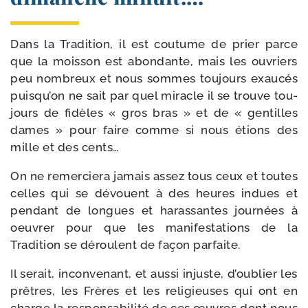
Dans la Tradition, il est cou­tume de prier parce
que la mois­son est abon­dante, mais les ouvriers
peu nom­breux et nous sommes tou­jours exau­cés
puis­qu’on ne sait par quel miracle il se trouve tou­
jours de fidèles « gros bras » et de « gen­tilles
dames » pour faire comme si nous étions des
mille et des cents…
On ne remer­cie­ra jamais assez tous ceux et toutes
celles qui se dévouent à des heures indues et
pen­dant de longues et haras­santes jour­nées à
oeu­vrer pour que les mani­fes­ta­tions de la
Tradition se déroulent de façon parfaite.
Il serait, incon­ve­nant, et aus­si injuste, d’ou­blier les
prêtres, les Frères et les reli­gieuses qui ont en