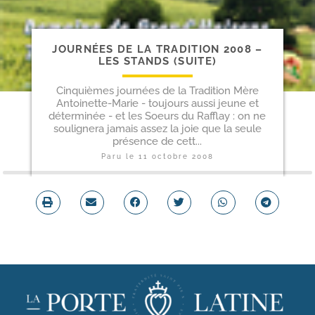
JOURNÉES DE LA TRADITION 2008 –
LES STANDS (SUITE)
Cinquièmes journées de la Tradition Mère
Antoinette-Marie - toujours aussi jeune et
déterminée - et les Soeurs du Rafflay : on ne
soulignera jamais assez la joie que la seule
présence de cett...
Paru le
11 octobre 2008