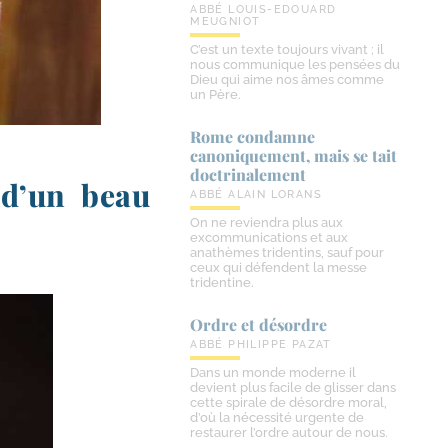
ABBÉ LOUIS-EDOUARD
MEUGNIOT
C’est un texte toujours vivant ; il
nous communique les pensées du
Dieu qui aime nos âmes comme
un Père.
Rome condamne
canoniquement, mais se tait
doctrinalement
s d’un beau
ABBÉ ALAIN LORANS
On ne reviendra plus aux
excommunications et aux
anathèmes tridentins, sauf pour
ceux qui défendent la messe
tridentine.
Ordre et désordre
ABBÉ PHILIPPE PAZAT
Dans un monde moderne il
devient plus facile de glisser dans
cette spirale de désordre moral,
d’où la nécessité urgente de
restaurer l’ordre autour de nous.