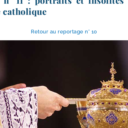
n° 11 : portraits et insolite
 catholique
Retour au repor­tage n° 10