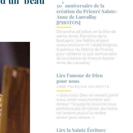
s d’un beau
e
50
anniversaire de la
création du Prieuré Sainte-​
Anne de Lanvallay
[PHOTOS]
Dimanche 26 juillet, en la fête de
sainte Anne, Patronne de la
Bretagne, 700 fidèles étaient
venus entourer M. l'abbé Peignot,
Supérieur du District de France,
pour célébrer le 50e anniversaire
de la création du Prieuré Sainte-
Anne de Lanvallay
Lire l’amour de Dieu
pour nous
ABBÉ FRANÇOIS DELMOTTE
« Qu’a voulu Dieu en venant parmi
nous, sinon nous montrer son
Amour ? Si jusqu’ici nous ne nous
pressions pas de l’aimer, du moins
ne tardons plus à lui rendre
amour pour amour. »
Lire la Sainte Écriture