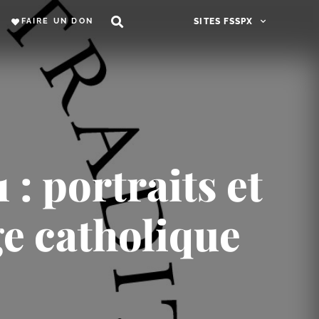
FAIRE UN DON
SITES FSSPX
 : portraits et
ge catholique