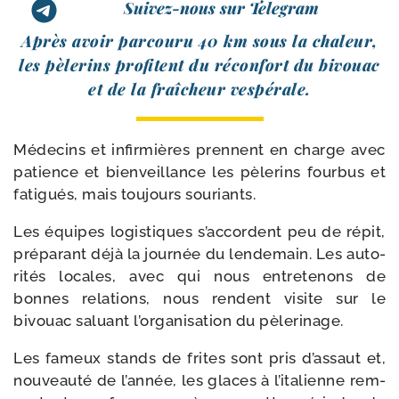
Suivez-nous sur Telegram
Après avoir par­cou­ru 40 km sous la cha­leur,
les pèle­rins pro­fitent du récon­fort du bivouac
et de la fraî­cheur vespérale.
Médecins et infir­mières prennent en charge avec
patience et bien­veillance les pèle­rins four­bus et
fati­gués, mais tou­jours souriants.
Les équipes logis­tiques s’accordent peu de répit,
pré­pa­rant déjà la jour­née du len­de­main. Les auto­
ri­tés locales, avec qui nous entre­te­nons de
bonnes rela­tions, nous rendent visite sur le
bivouac saluant l’organisation du pèlerinage.
Les fameux stands de frites sont pris d’assaut et,
nou­veau­té de l’année, les glaces à l’italienne rem­