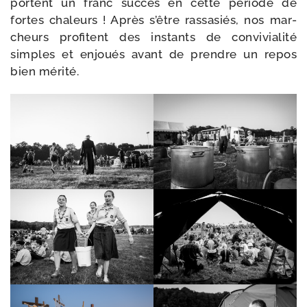
portent un franc suc­cès en cette période de
fortes cha­leurs ! Après s’être ras­sa­siés, nos mar­
cheurs pro­fitent des ins­tants de convi­via­li­té
simples et enjoués avant de prendre un repos
bien mérité.