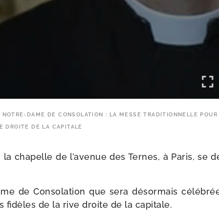
NOTRE-DAME DE CONSOLATION : LA MESSE TRADITIONNELLE POUR 
VE DROITE DE LA CAPITALE
 la cha­pelle de l’avenue des Ternes, à Paris, se 
ame de Consolation que sera désor­mais célé­brée
s fidèles de la rive droite de la capitale.