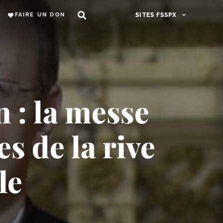
FAIRE UN DON
SITES FSSPX
 : la messe
es de la rive
le