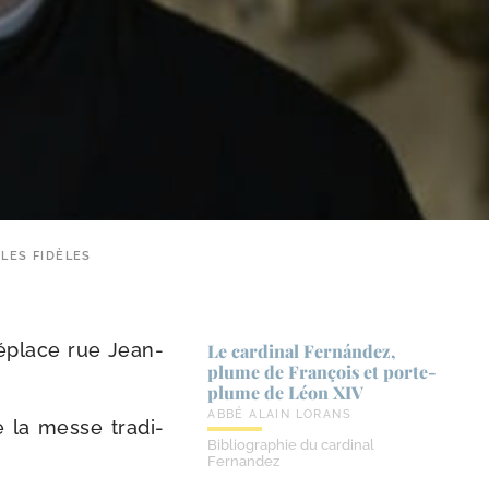
LES FIDÈLES
déplace rue Jean-
Le cardinal Fernández,
plume de François et porte-​
plume de Léon XIV
ABBÉ ALAIN LORANS
 la messe tra­di­
Bibliographie du cardinal
Fernandez