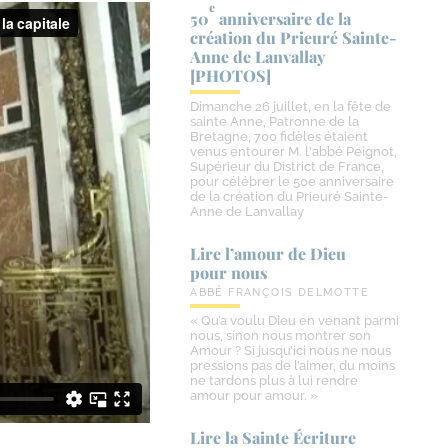
e
50
anniversaire de la
création du Prieuré Sainte-​
Anne de Lanvallay
[PHOTOS]
Dimanche 26 juillet, en la fête de
sainte Anne, Patronne de la
Bretagne, 700 fidèles étaient
venus entourer M. l'abbé Peignot,
Supérieur du District de France,
pour célébrer le 50e anniversaire
de la création du Prieuré Sainte-
Anne de Lanvallay
Lire l’amour de Dieu
pour nous
ABBÉ FRANÇOIS DELMOTTE
« Qu’a voulu Dieu en venant parmi
nous, sinon nous montrer son
Amour ? Si jusqu’ici nous ne nous
pressions pas de l’aimer, du moins
ne tardons plus à lui rendre
amour pour amour. »
Lire la Sainte Écriture