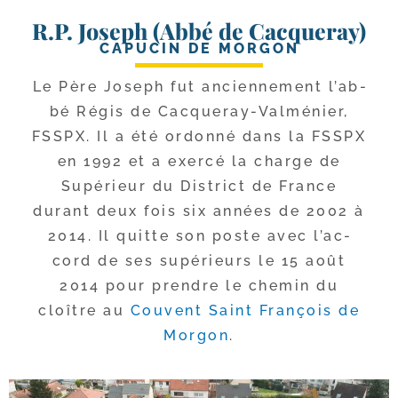
R.P. Joseph (Abbé de Cacqueray)
CAPUCIN DE MORGON
Le Père Joseph fut ancien­ne­ment l’ab­
bé Régis de Cacqueray-​Valménier,
FSSPX. Il a été ordon­né dans la FSSPX
en 1992 et a exer­cé la charge de
Supérieur du District de France
durant deux fois six années de 2002 à
2014. Il quitte son poste avec l’ac­
cord de ses supé­rieurs le 15 août
2014 pour prendre le che­min du
cloître au
Couvent Saint François de
Morgon
.