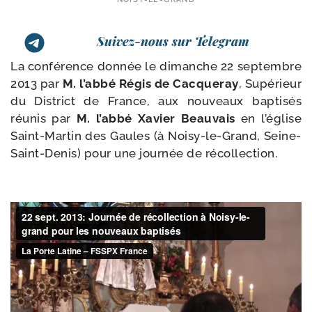
Suivez-nous sur Telegram
La confé­rence don­née le dimanche 22 sep­tembre
2013 par
M. l’ab­bé Régis de Cacqueray
, Supérieur
du District de France, aux nou­veaux bap­ti­sés
réunis par
M. l’ab­bé Xavier Beauvais
en l’é­glise
Saint-​Martin des Gaules (à Noisy-​le-​Grand, Seine-​
Saint-​Denis) pour une jour­née de récollection.