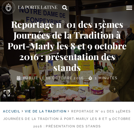
Reportage n° 01 des 15èmes
Journées de la Tradition à
Port-​Marly les 8 et 9 octobre
2016 : présentation des
stands
PUBLIÉ LE
10 OCTOBRE 2016
1 MINUTES
ACCUEIL
VIE DE LA TRADITION
REPORTAGE N° 01 DES 15ÈMES
JOURNÉES DE LA TRADITION À PORT-MARLY LES 8 ET 9 OCTOBRE
2016 : PRÉSENTATION DES STANDS