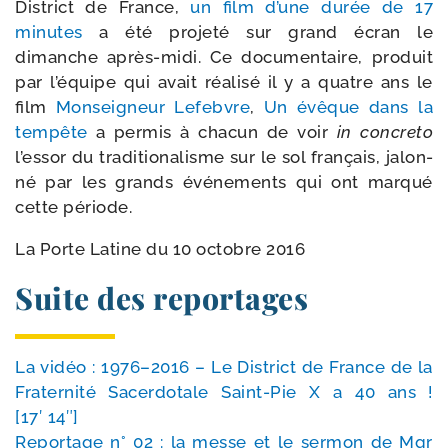
District de France,
un film d’une durée de 17
minutes
a été pro­je­té sur grand écran le
dimanche après-​midi. Ce docu­men­taire, pro­duit
par l’é­quipe qui avait réa­li­sé il y a quatre ans le
film
Monseigneur Lefebvre
,
Un évêque dans la
tem­pête
a per­mis à cha­cun de voir
in concre­to
l’es­sor du tra­di­tio­na­lisme sur le sol fran­çais, jalon­
né par les grands évé­ne­ments qui ont mar­qué
cette période.
La Porte Latine du 10 octobre 2016
Suite des reportages
La vidéo : 1976–2016 – Le District de France de la
Fraternité Sacerdotale Saint-​Pie X a 40 ans !
[17′ 14″]
Reportage n° 02 : la messe et le ser­mon de Mgr