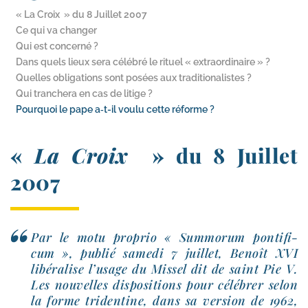
« La Croix » du 8 Juillet 2007
Ce qui va changer
Qui est concerné ?
Dans quels lieux sera célébré le rituel « extraordinaire » ?
Quelles obligations sont posées aux traditionalistes ?
Qui tranchera en cas de litige ?
Pourquoi le pape a‑t-​il voulu cette réforme ?
«
La Croix
» du 8 Juillet
2007
Par le motu pro­prio « Summorum pon­ti­fi­
cum », publié same­di 7 juillet, Benoît XVI
libé­ra­lise l’u­sage du Missel dit de saint Pie V.
Les nou­velles dis­po­si­tions pour célé­brer selon
la forme tri­den­tine, dans sa ver­sion de 1962,