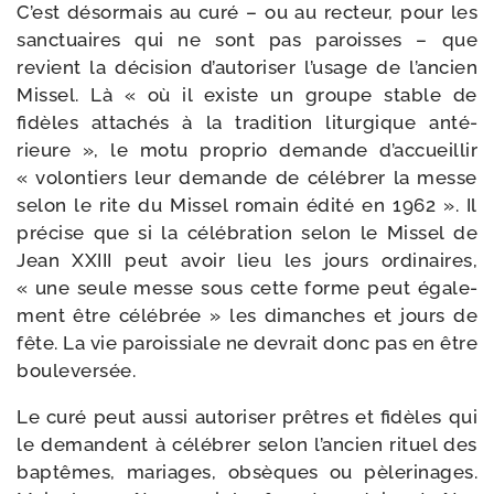
C’est désor­mais au curé – ou au rec­teur, pour les
sanc­tuaires qui ne sont pas paroisses – que
revient la déci­sion d’autoriser l’usage de l’ancien
Missel. Là « où il existe un groupe stable de
fidèles atta­chés à la tra­di­tion litur­gique anté­
rieure », le motu pro­prio demande d’accueillir
« volon­tiers leur demande de célé­brer la messe
selon le rite du Missel romain édi­té en 1962 ». Il
pré­cise que si la célé­bra­tion selon le Missel de
Jean XXIII peut avoir lieu les jours ordi­naires,
« une seule messe sous cette forme peut éga­le­
ment être célé­brée » les dimanches et jours de
fête. La vie parois­siale ne devrait donc pas en être
bouleversée.
Le curé peut aus­si auto­ri­ser prêtres et fidèles qui
le demandent à célé­brer selon l’ancien rituel des
bap­têmes, mariages, obsèques ou pèle­ri­nages.