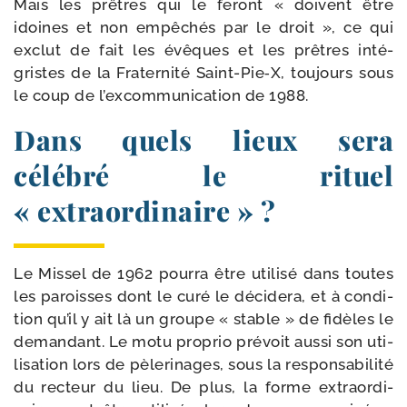
Mais les prêtres qui le feront « doivent être
idoines et non empê­chés par le droit », ce qui
exclut de fait les évêques et les prêtres inté­
gristes de la Fraternité Saint-​Pie‑X, tou­jours sous
le coup de l’excommunication de 1988.
Dans quels lieux sera
célébré le rituel
« extraordinaire » ?
Le Missel de 1962 pour­ra être uti­li­sé dans toutes
les paroisses dont le curé le déci­de­ra, et à condi­
tion qu’il y ait là un groupe « stable » de fidèles le
deman­dant. Le motu pro­prio pré­voit aus­si son uti­
li­sa­tion lors de pèle­ri­nages, sous la res­pon­sa­bi­li­té
du rec­teur du lieu. De plus, la forme extra­or­di­