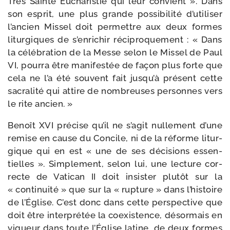
Très Sainte Eucharistie qui leur convient ». Dans
son esprit, une plus grande pos­si­bi­li­té d’utiliser
l’ancien Missel doit per­mettre aux deux formes
litur­giques de s’enrichir réci­pro­que­ment : « Dans
la célé­bra­tion de la Messe selon le Missel de Paul
VI, pour­ra être mani­fes­tée de façon plus forte que
cela ne l’a été sou­vent fait jusqu’à pré­sent cette
sacra­li­té qui attire de nom­breuses per­sonnes vers
le rite ancien. »
Benoît XVI pré­cise qu’il ne s’agit nul­le­ment d’une
remise en cause du Concile, ni de la réforme litur­
gique qui en est « une de ses déci­sions essen­
tielles ». Simplement, selon lui, une lec­ture cor­
recte de Vatican II doit insis­ter plu­tôt sur la
« conti­nui­té » que sur la « rup­ture » dans l’histoire
de l’Église. C’est donc dans cette pers­pec­tive que
doit être inter­pré­tée la coexis­tence, désor­mais en
vigueur dans toute l’Église latine, de deux formes