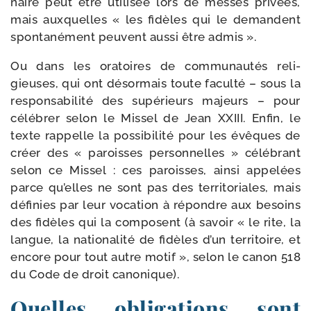
naire peut être uti­li­sée lors de messes pri­vées,
mais aux­quelles « les fidèles qui le demandent
spon­ta­né­ment peuvent aus­si être admis ».
Ou dans les ora­toires de com­mu­nau­tés reli­
gieuses, qui ont désor­mais toute facul­té – sous la
res­pon­sa­bi­li­té des supé­rieurs majeurs – pour
célé­brer selon le Missel de Jean XXIII. Enfin, le
texte rap­pelle la pos­si­bi­li­té pour les évêques de
créer des « paroisses per­son­nelles » célé­brant
selon ce Missel : ces paroisses, ain­si appe­lées
parce qu’elles ne sont pas des ter­ri­to­riales, mais
défi­nies par leur voca­tion à répondre aux besoins
des fidèles qui la com­posent (à savoir « le rite, la
langue, la natio­na­li­té de fidèles d’un ter­ri­toire, et
encore pour tout autre motif », selon le canon 518
du Code de droit canonique).
Quelles obligations sont