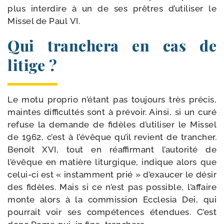
plus inter­dire à un de ses prêtres d’utiliser le
Missel de Paul VI.
Qui tranchera en cas de
litige ?
Le motu pro­prio n’étant pas tou­jours très pré­cis,
maintes dif­fi­cul­tés sont à pré­voir. Ainsi, si un curé
refuse la demande de fidèles d’utiliser le Missel
de 1962, c’est à l’évêque qu’il revient de tran­cher.
Benoît XVI, tout en réaf­fir­mant l’autorité de
l’évêque en matière litur­gique, indique alors que
celui-​ci est « ins­tam­ment prié » d’exaucer le désir
des fidèles. Mais si ce n’est pas pos­sible, l’affaire
monte alors à la com­mis­sion Ecclesia Dei, qui
pour­rait voir ses com­pé­tences éten­dues. C’est