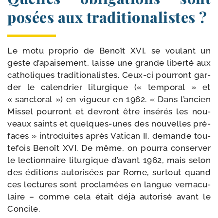
posées aux traditionalistes ?
Le motu pro­prio de Benoît XVI, se vou­lant un
geste d’apaisement, laisse une grande liber­té aux
catho­liques tra­di­tio­na­listes. Ceux-​ci pour­ront gar­
der le calen­drier litur­gique (« tem­po­ral » et
« sanc­to­ral ») en vigueur en 1962. « Dans l’ancien
Missel pour­ront et devront être insé­rés les nou­
veaux saints et quelques-​unes des nou­velles pré­
faces » intro­duites après Vatican II, demande tou­
te­fois Benoît XVI. De même, on pour­ra conser­ver
le lec­tion­naire litur­gique d’avant 1962, mais selon
des édi­tions auto­ri­sées par Rome, sur­tout quand
ces lec­tures sont pro­cla­mées en langue ver­na­cu­
laire – comme cela était déjà auto­ri­sé avant le
Concile.