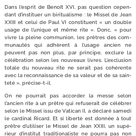
Dans l’esprit de Benoît XVI, pas ques­tion cepen­
dant d’instituer un biri­tua­lisme : le Missel de Jean
XXIII et celui de Paul VI consti­tuent « un double
usage de l’unique et même rite ». Donc, « pour
vivre la pleine com­mu­nion, les prêtres des com­
mu­nau­tés qui adhèrent à l’usage ancien ne
peuvent pas non plus, par prin­cipe, exclure la
célé­bra­tion selon les nou­veaux livres. L’exclusion
totale du nou­veau rite ne serait pas cohé­rente
avec la recon­nais­sance de sa valeur et de sa sain­
te­té », précise-t-il.
On ne pour­rait pas accor­der la messe selon
l’ancien rite à un prêtre qui refu­se­rait de célé­brer
selon le Missel issu de Vatican II, a décla­ré same­di
le car­di­nal Ricard. Et si liber­té est don­née à tout
prêtre d’utiliser le Missel de Jean XXIII, un supé­
rieur d’institut tra­di­tio­na­liste ne pour­ra pas non