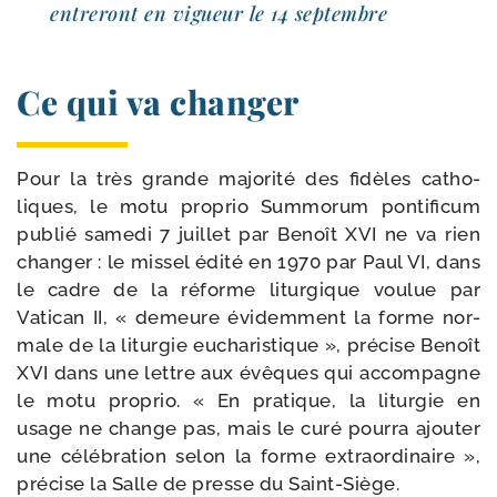
entre­ront en vigueur le 14 septembre
Ce qui va changer
Pour la très grande majo­ri­té des fidèles catho­
liques, le motu pro­prio Summorum pon­ti­fi­cum
publié same­di 7 juillet par Benoît XVI ne va rien
chan­ger : le mis­sel édi­té en 1970 par Paul VI, dans
le cadre de la réforme litur­gique vou­lue par
Vatican II, « demeure évi­dem­ment la forme nor­
male de la litur­gie eucha­ris­tique », pré­cise Benoît
XVI dans une lettre aux évêques qui accom­pagne
le motu pro­prio. « En pra­tique, la litur­gie en
usage ne change pas, mais le curé pour­ra ajou­ter
une célé­bra­tion selon la forme extra­or­di­naire »,
pré­cise la Salle de presse du Saint-Siège.