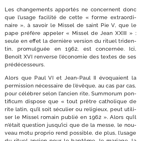
Les chan­ge­ments appor­tés ne concernent donc
que l’usage faci­li­té de cette « forme extra­or­di­
naire », à savoir le Missel de saint Pie V, que le
pape pré­fère appe­ler « Missel de Jean XXIII » :
seule en effet la der­nière ver­sion du rituel tri­den­
tin, pro­mul­guée en 1962, est concer­née. Ici,
Benoît XVI ren­verse l’économie des textes de ses
prédécesseurs.
Alors que Paul VI et Jean-​Paul II évo­quaient la
per­mis­sion néces­saire de l’évêque, au cas par cas,
pour célé­brer selon l’ancien rite, Summorum pon­
ti­fi­cum dis­pose que « tout prêtre catho­lique de
rite latin, qu’il soit sécu­lier ou reli­gieux, peut uti­li­
ser le Missel romain publié en 1962 ». Alors qu’il
n’était ques­tion jusqu’ici que de la messe, le nou­
veau motu pro­prio rend pos­sible, de plus, l’usage
du rituel ancien pour le bap­tême, le mariage, la