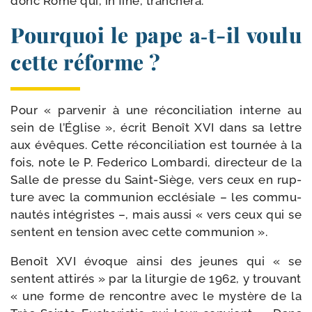
donc Rome qui, in fine, tranchera.
Pourquoi le pape a‑t-​il voulu
cette réforme ?
Pour « par­ve­nir à une récon­ci­lia­tion interne au
sein de l’Église », écrit Benoît XVI dans sa lettre
aux évêques. Cette récon­ci­lia­tion est tour­née à la
fois, note le P. Federico Lombardi, direc­teur de la
Salle de presse du Saint-​Siège, vers ceux en rup­
ture avec la com­mu­nion ecclé­siale – les com­mu­
nau­tés inté­gristes –, mais aus­si « vers ceux qui se
sentent en ten­sion avec cette communion ».
Benoît XVI évoque ain­si des jeunes qui « se
sentent atti­rés » par la litur­gie de 1962, y trou­vant
« une forme de ren­contre avec le mys­tère de la