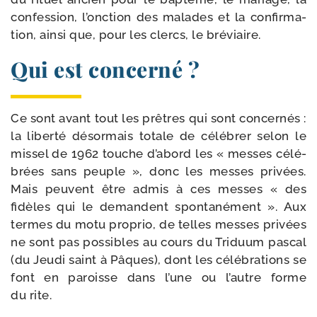
confes­sion, l’onction des malades et la confir­ma­
tion, ain­si que, pour les clercs, le bréviaire.
Qui est concerné ?
Ce sont avant tout les prêtres qui sont concer­nés :
la liber­té désor­mais totale de célé­brer selon le
mis­sel de 1962 touche d’abord les « messes célé­
brées sans peuple », donc les messes pri­vées.
Mais peuvent être admis à ces messes « des
fidèles qui le demandent spon­ta­né­ment ». Aux
termes du motu pro­prio, de telles messes pri­vées
ne sont pas pos­sibles au cours du Triduum pas­cal
(du Jeudi saint à Pâques), dont les célé­bra­tions se
font en paroisse dans l’une ou l’autre forme
du rite.