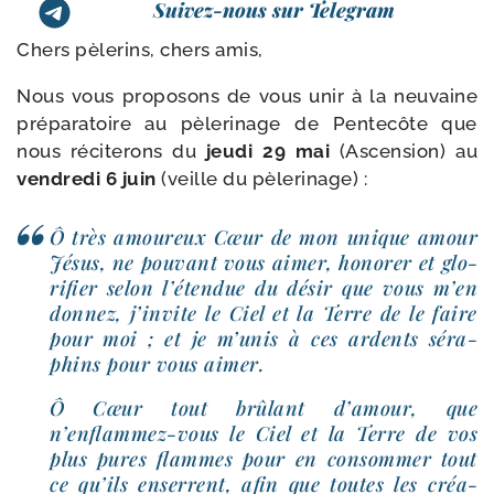
Suivez-nous sur Telegram
Chers pèle­rins, chers amis,
Nous vous pro­po­sons de vous unir à la neu­vaine
pré­pa­ra­toire au pèle­ri­nage de Pentecôte que
nous réci­te­rons du
jeu­di 29 mai
(Ascension) au
ven­dre­di 6 juin
(veille du pèlerinage) :
Ô très amou­reux Cœur de mon unique amour
Jésus, ne pou­vant vous aimer, hono­rer et glo­
ri­fier selon l’étendue du désir que vous m’en
don­nez, j’invite le Ciel et la Terre de le faire
pour moi ; et je m’unis à ces ardents séra­
phins pour vous aimer.
Ô Cœur tout brû­lant d’amour, que
n’enflammez-vous le Ciel et la Terre de vos
plus pures flammes pour en consom­mer tout
ce qu’ils enserrent, afin que toutes les créa­