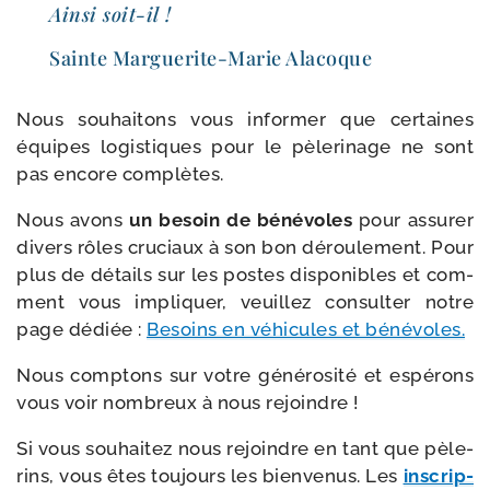
Ainsi soit-​il !
Sainte Marguerite-​Marie Alacoque
Nous sou­hai­tons vous infor­mer que cer­taines
équipes logis­tiques pour le pèle­ri­nage ne sont
pas encore complètes.
Nous avons
un besoin de béné­voles
pour assu­rer
divers rôles cru­ciaux à son bon dérou­le­ment. Pour
plus de détails sur les postes dis­po­nibles et com­
ment vous impli­quer, veuillez consul­ter notre
page dédiée :
Besoins en véhi­cules et bénévoles.
Nous comp­tons sur votre géné­ro­si­té et espé­rons
vous voir nom­breux à nous rejoindre !
Si vous sou­hai­tez nous rejoindre en tant que pèle­
rins, vous êtes tou­jours les bien­ve­nus. Les
ins­crip­