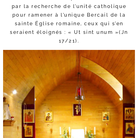
par la recherche de l’u­ni­té catho­lique
pour rame­ner à l’u­nique Bercail de la
sainte Église romaine, ceux qui s’en
seraient éloi­gnés : « Ut sint unum »(Jn
17/​21).