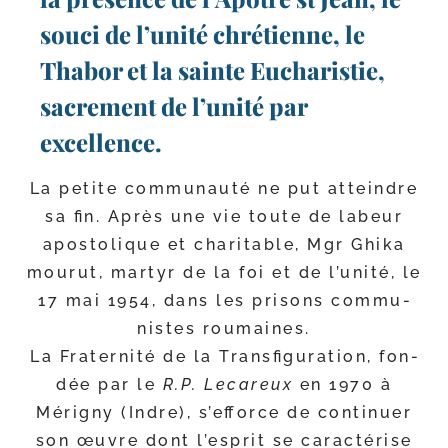
souci de l’unité chrétienne, le
Thabor et la sainte Eucharistie,
sacrement de l’unité par
excellence.
La petite com­mu­nau­té ne put atteindre
sa fin. Après une vie toute de labeur
apos­to­lique et cha­ri­table, Mgr Ghika
mou­rut, mar­tyr de la foi et de l’u­ni­té, le
17 mai 1954, dans les pri­sons com­mu­
nistes roumaines.
La Fraternité de la Transfiguration, fon­
dée par le
R.P. Lecareux
en 1970 à
Mérigny (Indre), s’ef­force de conti­nuer
son œuvre dont l’es­prit se carac­té­rise