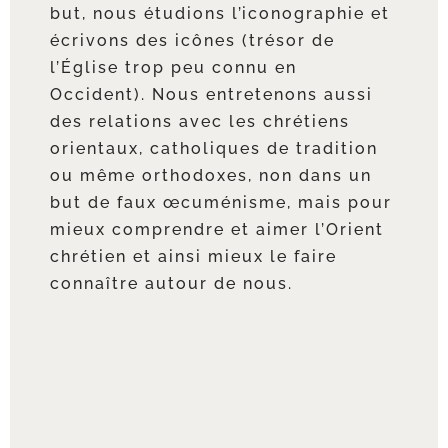
but, nous étu­dions l’i­co­no­gra­phie et
écri­vons des icônes (tré­sor de
l’Église trop peu connu en
Occident). Nous entre­te­nons aus­si
des rela­tions avec les chré­tiens
orien­taux, catho­liques de tra­di­tion
ou même ortho­doxes, non dans un
but de faux œcu­mé­nisme, mais pour
mieux com­prendre et aimer l’Orient
chré­tien et ain­si mieux le faire
connaître autour de nous.