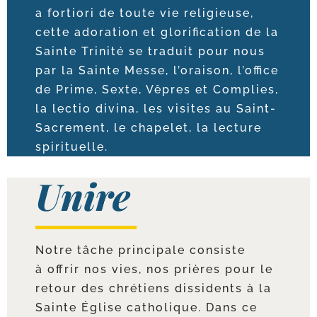
a for­tio­ri de toute vie reli­gieuse,
cette ado­ra­tion et glo­ri­fi­ca­tion de la
Sainte Trinité se tra­duit pour nous
par la Sainte Messe, l’o­rai­son, l’of­fice
de Prime, Sexte, Vêpres et Complies,
la lec­tio divi­na, les visites au Saint-​
Sacrement, le cha­pe­let, la lec­ture
spirituelle.
Unire
Notre tâche prin­ci­pale consiste
à offrir nos vies, nos prières pour le
retour des chré­tiens dis­si­dents à la
Sainte Église catho­lique. Dans ce