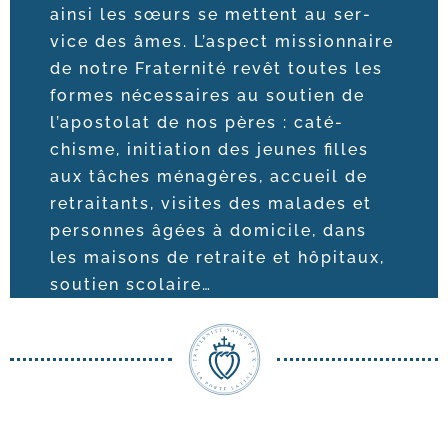
ain­si les sœurs se mettent au ser­
vice des âmes. L’aspect mis­sion­naire
de notre Fraternité revêt toutes les
formes néces­saires au sou­tien de
l’a­pos­to­lat de nos pères : caté­
chisme, ini­tia­tion des jeunes filles
aux tâches ména­gères, accueil de
retrai­tants, visites des malades et
per­sonnes âgées à domi­cile, dans
les mai­sons de retraite et hôpi­taux,
sou­tien scolaire…