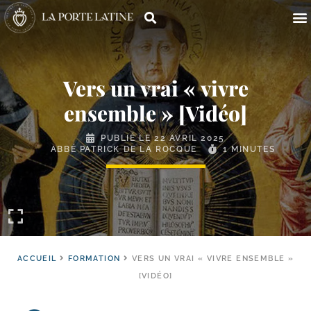
Vers un vrai « vivre
ensemble » [Vidéo]
PUBLIÉ LE
22 AVRIL 2025
ABBÉ PATRICK DE LA ROCQUE
1 MINUTES
ACCUEIL
FORMATION
VERS UN VRAI « VIVRE ENSEMBLE »
[VIDÉO]