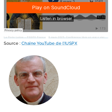
La Porte Latine – FSSPX France
·
8 mars 2025, Conférence Vers un vrai « vivre ensemble », Abbé DE LA ROCQUE
Source :
Chaîne YouTube de l’IUSPX