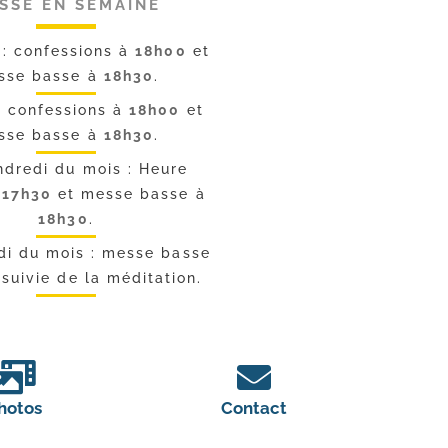
SSE EN SEMAINE
 : confessions à
18h00
et
sse basse à
18h30
.
: confessions à
18h00
et
sse basse à
18h30
.
ndredi du mois : Heure
à
17h30
et messe basse à
18h30
.
di du mois : messe basse
suivie de la méditation.
hotos
Contact