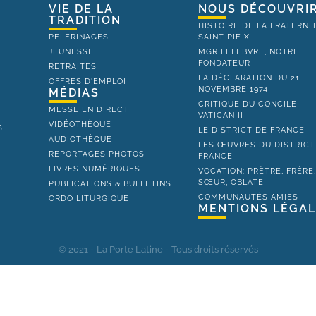
VIE DE LA
NOUS DÉCOUVRI
TRADITION
HISTOIRE DE LA FRATERNI
PELERINAGES
SAINT PIE X
JEUNESSE
MGR LEFEBVRE, NOTRE
FONDATEUR
RETRAITES
LA DÉCLARATION DU 21
OFFRES D'EMPLOI
NOVEMBRE 1974
MÉDIAS
CRITIQUE DU CONCILE
MESSE EN DIRECT
VATICAN II
VIDÉOTHÈQUE
S
LE DISTRICT DE FRANCE
AUDIOTHÈQUE
LES ŒUVRES DU DISTRICT
REPORTAGES PHOTOS
FRANCE
LIVRES NUMÉRIQUES
VOCATION: PRÊTRE, FRÈRE
SŒUR, OBLATE
PUBLICATIONS & BULLETINS
COMMUNAUTÉS AMIES
ORDO LITURGIQUE
MENTIONS LÉGA
© 2021 - La Porte Latine - Tous droits réservés