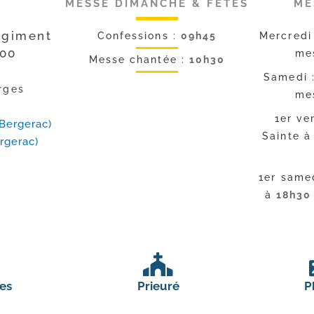
MESSE DIMANCHE & FÊTES
ME
égiment
Confessions :
09h45
Mercredi
000
me
Messe chantée :
10h30
Samedi 
rges
me
1er ve
Bergerac)
Sainte 
rgerac)
1er same
à
18h30
es
Prieuré
P