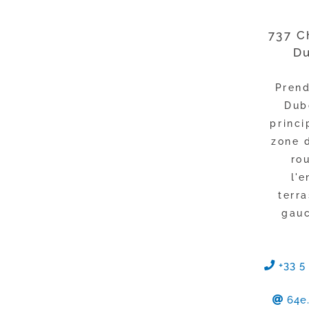
737 C
Du
Prend
Dub
princi
zone d
ro
l'
terr
gauc
+33 5 
64e.