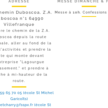
ADRESSE
MESSE DIMANCHE & 
hemin Duboscoa, Z.A.
Messe à
10h
. Confession
boscoa n°1 64990
Villefranque
re le chemin de la Z.A.
oscoa depuis la route
pale, aller au fond de la
'activités et prendre la
ute qui monte devant
entreprise "Lagourgue
assement." et prendre à
he à mi-hauteur de la
route.
59 65 70 05 (école St Michel
Garicoïts)
etcharry@fsspx.fr
(école St