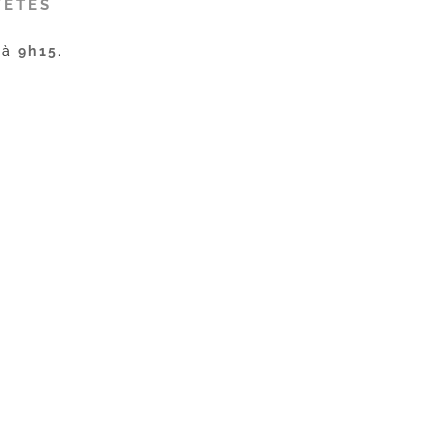
FÊTES
s à
9h15
.