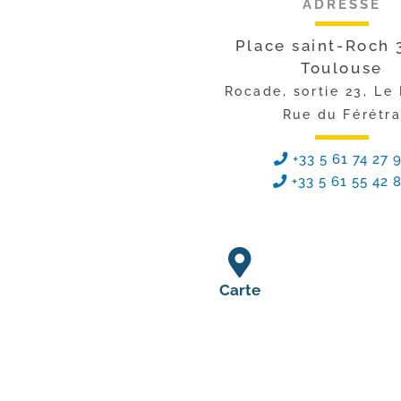
ADRESSE
Place saint-Roch 
Toulouse
Rocade, sortie 23, Le
Rue du Férétr
+33 5 61 74 27 
+33 5 61 55 42 
Carte