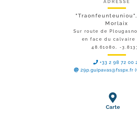
ADRESSE
"Traonfeunteuniou"
Morlaix
Sur route de Plougasn
en face du calvaire
48.61080, -3.813
+33 2 98 72 00 
29p.guipavas@fsspx.fr
(
Carte