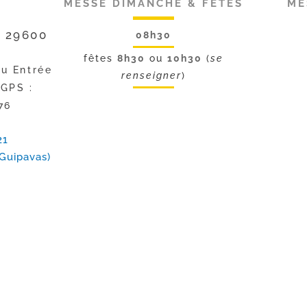
MESSE DIMANCHE & FÊTES
ME
, 29600
08h30
fêtes
8h30
ou
10h30
(
se
ou Entrée
renseigner
)
 GPS :
76
21
Guipavas)