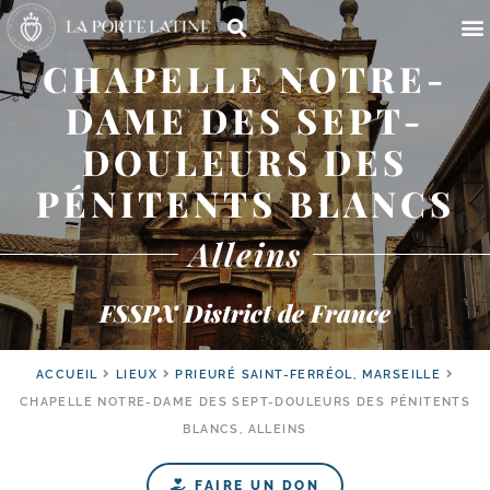
CHAPELLE NOTRE-
DAME DES SEPT-
DOULEURS DES
PÉNITENTS BLANCS
Alleins
FSSPX District de France
ACCUEIL
LIEUX
PRIEURÉ SAINT-FERRÉOL, MARSEILLE
CHAPELLE NOTRE-​DAME DES SEPT-​DOULEURS DES PÉNITENTS
BLANCS, ALLEINS
FAIRE UN DON