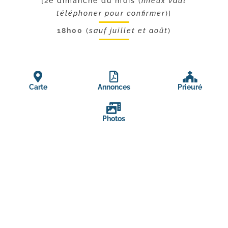
[2e dimanche du mois (
mieux vaut
téléphoner pour confirmer
)]
18h00
(
sauf juillet et août
)
Carte
Annonces
Prieuré
Photos