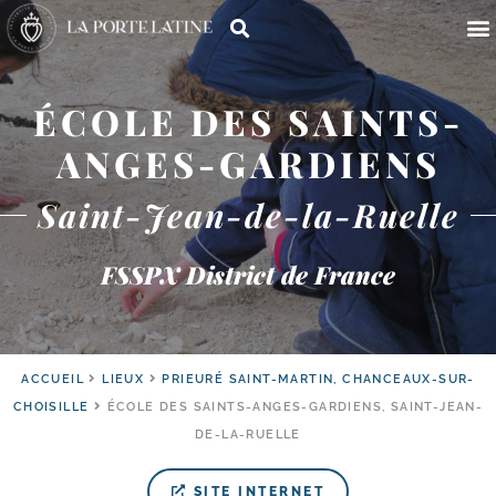
ÉCOLE DES SAINTS-
ANGES-GARDIENS
Saint-Jean-de-la-Ruelle
FSSPX District de France
ACCUEIL
LIEUX
PRIEURÉ SAINT-MARTIN, CHANCEAUX-SUR-
CHOISILLE
ÉCOLE DES SAINTS-ANGES-GARDIENS, SAINT-JEAN-
DE-LA-RUELLE
SITE INTERNET