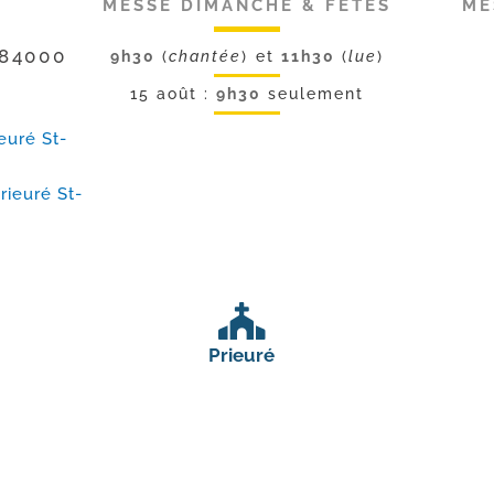
MESSE DIMANCHE & FÊTES
ME
 84000
9h30
(
chantée
) et
11h30
(
lue
)
15 août :
9h30
seulement
euré St-
rieuré St-
Prieuré