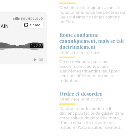
C’est un texte toujours vivant ; il
nous communique les pensées du
Dieu qui aime nos âmes comme
un Père.
Rome condamne
canoniquement, mais se tait
doctrinalement
ABBÉ ALAIN LORANS
On ne reviendra plus aux
excommunications et aux
anathèmes tridentins, sauf pour
ceux qui défendent la messe
tridentine.
Ordre et désordre
ABBÉ PHILIPPE PAZAT
Dans un monde moderne il
devient plus facile de glisser dans
cette spirale de désordre moral,
d’où la nécessité urgente de
restaurer l’ordre autour de nous.