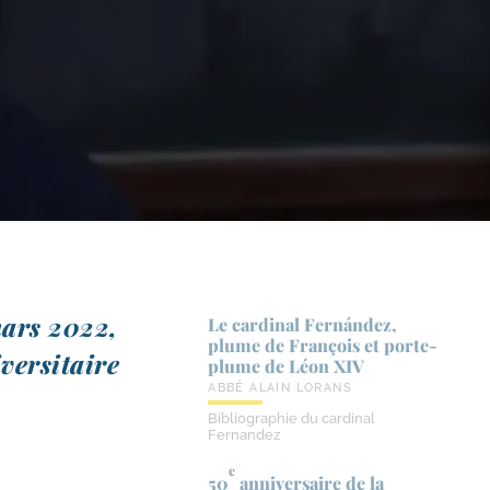
mars 2022,
Le cardinal Fernández,
plume de François et porte-​
iversitaire
plume de Léon XIV
ABBÉ ALAIN LORANS
Bibliographie du cardinal
Fernandez
e
50
anniversaire de la