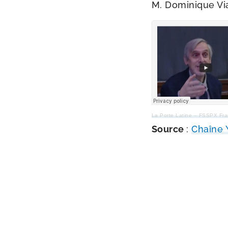
M. Dominique Viai
La Porte Latine – FSSPX Fr
Source
:
Chaîne 