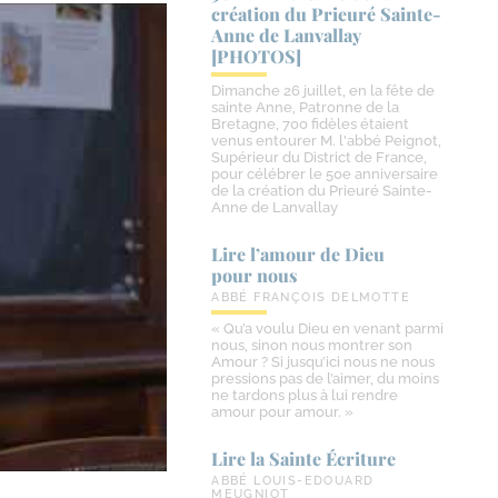
création du Prieuré Sainte-​
Anne de Lanvallay
[PHOTOS]
Dimanche 26 juillet, en la fête de
sainte Anne, Patronne de la
Bretagne, 700 fidèles étaient
venus entourer M. l'abbé Peignot,
Supérieur du District de France,
pour célébrer le 50e anniversaire
de la création du Prieuré Sainte-
Anne de Lanvallay
Lire l’amour de Dieu
pour nous
ABBÉ FRANÇOIS DELMOTTE
« Qu’a voulu Dieu en venant parmi
nous, sinon nous montrer son
Amour ? Si jusqu’ici nous ne nous
pressions pas de l’aimer, du moins
ne tardons plus à lui rendre
amour pour amour. »
Lire la Sainte Écriture
ABBÉ LOUIS-EDOUARD
MEUGNIOT