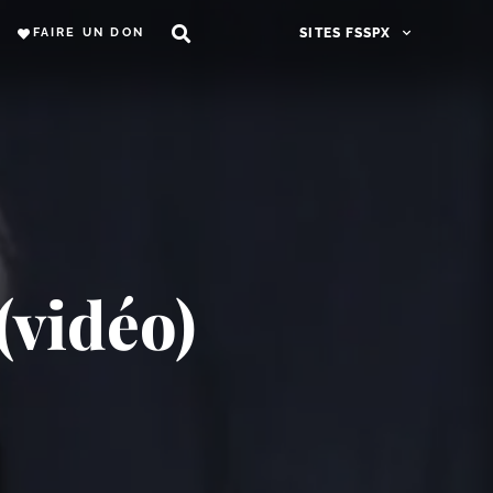
FAIRE UN DON
SITES FSSPX
(vidéo)