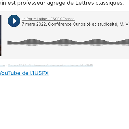
n est pro­fes­seur agré­gé de Lettres classiques.
ance
·
7 mars 2022, Conférence Curiosité et stu­dio­si­té, M. VIAIN
YouTube de l’IUSPX