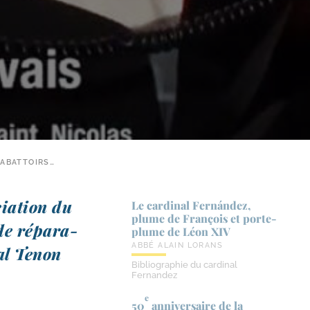
 ABATTOIRS…
cia­tion du
Le cardinal Fernández,
plume de François et porte-​
de répa­ra­
plume de Léon XIV
ABBÉ ALAIN LORANS
tal Tenon
Bibliographie du cardinal
Fernandez
e
50
anniversaire de la