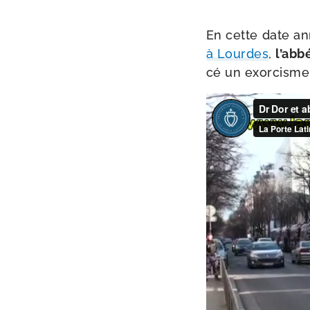
En cette date ann
à Lourdes
,
l’ab­
cé un exor­cisme