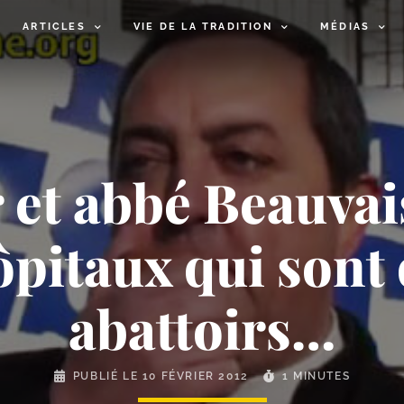
ARTICLES
VIE DE LA TRADITION
MÉDIAS
et abbé Beauvais
hôpitaux qui sont
abattoirs…
PUBLIÉ LE
10 FÉVRIER 2012
1 MINUTES