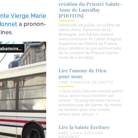
création du Prieuré Sainte-​
Anne de Lanvallay
ainte Vierge Marie
[PHOTOS]
rdonnet
a pro­non­
Dimanche 26 juillet, en la fête de
sainte Anne, Patronne de la
înes.
Bretagne, 700 fidèles étaient
venus entourer M. l'abbé Peignot,
Supérieur du District de France,
pour célébrer le 50e anniversaire
de la création du Prieuré Sainte-
Anne de Lanvallay
Lire l’amour de Dieu
pour nous
ABBÉ FRANÇOIS DELMOTTE
« Qu’a voulu Dieu en venant parmi
nous, sinon nous montrer son
Amour ? Si jusqu’ici nous ne nous
pressions pas de l’aimer, du moins
ne tardons plus à lui rendre
amour pour amour. »
Lire la Sainte Écriture
ABBÉ LOUIS-EDOUARD
MEUGNIOT