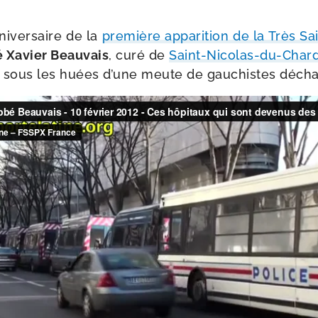
i­ver­saire de la
pre­mière appa­ri­tion de la Très S
bé Xavier Beauvais
, curé de
Saint-​Nicolas-​du-​Cha
 sous les huées d’une meute de gau­chistes décha