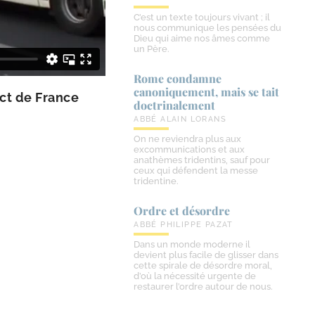
C’est un texte toujours vivant ; il
nous communique les pensées du
Dieu qui aime nos âmes comme
un Père.
Rome condamne
canoniquement, mais se tait
rict de France
doctrinalement
ABBÉ ALAIN LORANS
On ne reviendra plus aux
excommunications et aux
anathèmes tridentins, sauf pour
ceux qui défendent la messe
tridentine.
Ordre et désordre
ABBÉ PHILIPPE PAZAT
Dans un monde moderne il
devient plus facile de glisser dans
cette spirale de désordre moral,
d’où la nécessité urgente de
restaurer l’ordre autour de nous.