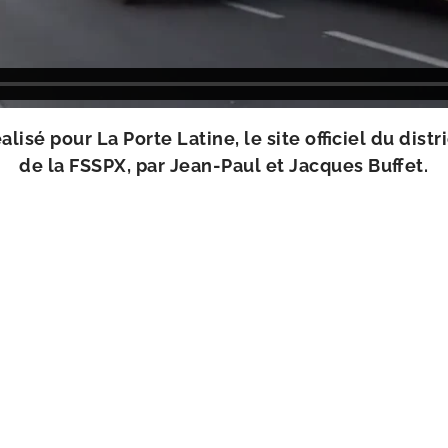
a­li­sé pour La Porte Latine, le site offi­ciel du dis­t
de la FSSPX, par Jean-​Paul et Jacques Buffet.