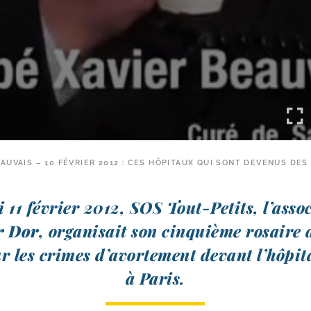
UVAIS – 10 FÉVRIER 2012 : CES HÔPITAUX QUI SONT DEVENUS DES
 11 février 2012, SOS Tout-​Petits, l’as­so­
r Dor
, orga­ni­sait son cin­quième rosaire 
r les crimes d’a­vor­te­ment devant l’hô­pi­
à Paris.