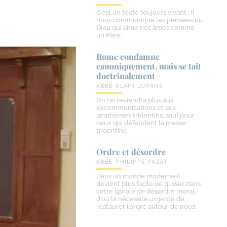
C’est un texte toujours vivant ; il
nous communique les pensées du
Dieu qui aime nos âmes comme
un Père.
Rome condamne
canoniquement, mais se tait
doctrinalement
ABBÉ ALAIN LORANS
On ne reviendra plus aux
excommunications et aux
anathèmes tridentins, sauf pour
ceux qui défendent la messe
tridentine.
Ordre et désordre
ABBÉ PHILIPPE PAZAT
Dans un monde moderne il
devient plus facile de glisser dans
cette spirale de désordre moral,
d’où la nécessité urgente de
restaurer l’ordre autour de nous.