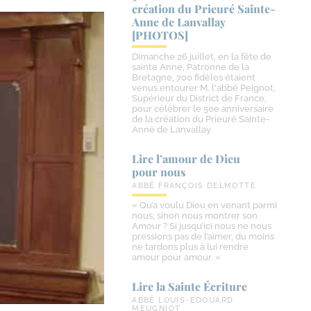
création du Prieuré Sainte-​
Anne de Lanvallay
[PHOTOS]
Dimanche 26 juillet, en la fête de
sainte Anne, Patronne de la
Bretagne, 700 fidèles étaient
venus entourer M. l'abbé Peignot,
Supérieur du District de France,
pour célébrer le 50e anniversaire
de la création du Prieuré Sainte-
Anne de Lanvallay
Lire l’amour de Dieu
pour nous
ABBÉ FRANÇOIS DELMOTTE
« Qu’a voulu Dieu en venant parmi
nous, sinon nous montrer son
Amour ? Si jusqu’ici nous ne nous
pressions pas de l’aimer, du moins
ne tardons plus à lui rendre
amour pour amour. »
Lire la Sainte Écriture
ABBÉ LOUIS-EDOUARD
MEUGNIOT