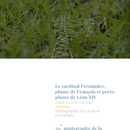
Le cardinal Fernández,
plume de François et porte-​
plume de Léon XIV
ABBÉ ALAIN LORANS
Bibliographie du cardinal
Fernandez
e
50
anniversaire de la