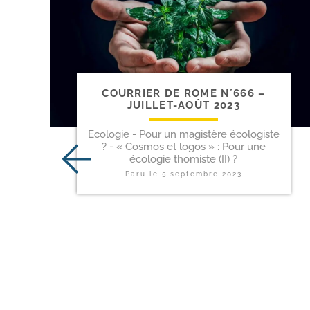
COURRIER DE ROME N°666 –
JUILLET-​AOÛT 2023
Ecologie - Pour un magistère écologiste
? - « Cosmos et logos » : Pour une
écologie thomiste (II) ?
Paru le
5 septembre 2023