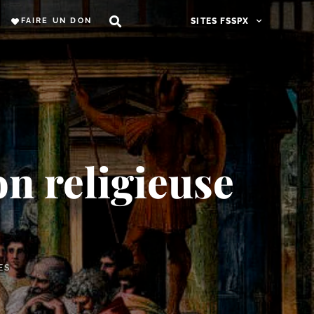
FAIRE UN DON
SITES FSSPX
on religieuse
ES