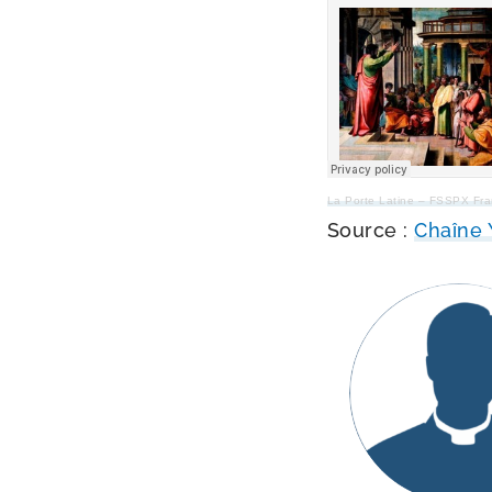
La Porte Latine – FSSPX Fr
Source :
Chaîne 