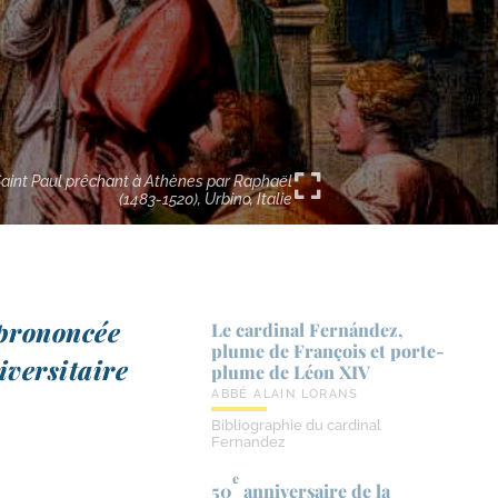
aint Paul prêchant à Athènes par Raphaël
(1483-1520), Urbino, Italie
ro­non­cée
Le cardinal Fernández,
plume de François et porte-​
iversitaire
plume de Léon XIV
ABBÉ ALAIN LORANS
Bibliographie du cardinal
Fernandez
e
50
anniversaire de la