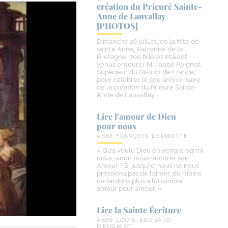
création du Prieuré Sainte-​
Anne de Lanvallay
[PHOTOS]
Dimanche 26 juillet, en la fête de
sainte Anne, Patronne de la
Bretagne, 700 fidèles étaient
venus entourer M. l'abbé Peignot,
Supérieur du District de France,
pour célébrer le 50e anniversaire
de la création du Prieuré Sainte-
Anne de Lanvallay
Lire l’amour de Dieu
pour nous
ABBÉ FRANÇOIS DELMOTTE
« Qu’a voulu Dieu en venant parmi
nous, sinon nous montrer son
Amour ? Si jusqu’ici nous ne nous
pressions pas de l’aimer, du moins
ne tardons plus à lui rendre
amour pour amour. »
Lire la Sainte Écriture
ABBÉ LOUIS-EDOUARD
MEUGNIOT