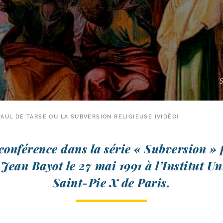
S
PAUL DE TARSE OU LA SUBVERSION RELIGIEUSE [VIDÉO]
confé­rence dans la série « Subversion » p
 Jean Bayot le 27 mai 1991 à l’Institut Un
Saint-​Pie X de Paris.