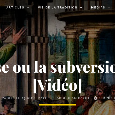
ARTICLES
VIE DE LA TRADITION
MÉDIAS
e ou la subversi
[Vidéo]
PUBLIÉ LE
29 AOÛT 2022
ABBÉ JEAN BAYOT
1 MINUT