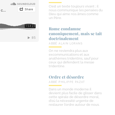
C’est un texte toujours vivant ; il
nous communique les pensées du
Dieu qui aime nos âmes comme
un Père.
Rome condamne
canoniquement, mais se tait
doctrinalement
ABBÉ ALAIN LORANS
On ne reviendra plus aux
excommunications et aux
anathèmes tridentins, sauf pour
ceux qui défendent la messe
tridentine.
Ordre et désordre
ABBÉ PHILIPPE PAZAT
Dans un monde moderne il
devient plus facile de glisser dans
cette spirale de désordre moral,
d’où la nécessité urgente de
restaurer l’ordre autour de nous.