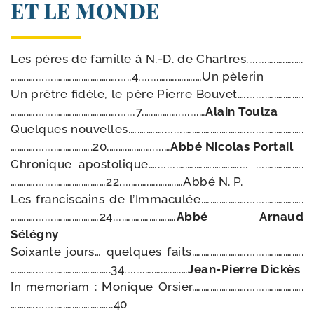
ET LE MONDE
Les pères de famille à N.-D. de Chartres.….….….….….….
….….….….….….….….….….….….…..4.….….….….….….…Un pèlerin
Un prêtre fidèle, le père Pierre Bouvet.….….….….….….….
….….….….….….….….….….….….….…7.….….….….….….…
Alain Toulza
Quelques nouvelles.….….….….….….….….….….….….….….….….….….….
….….….….….….….….….20.….….….….….….…
Abbé Nicolas Portail
Chronique apos­to­lique.….….….….….….….….….….… .….….….….….
….….….….….….….….….……22.….….….….….….…Abbé N. P.
Les fran­cis­cains de l’Immaculée
.….….….….….….….….….….….
….….….….….….….….….…24.….….….….….….…
Abbé Arnaud
Sélégny
Soixante jours… quelques faits.….….….….….….….….….….….….
….….….….….….….….….….….34.….….….….….….…
Jean-​Pierre Dickès
In memo­riam : Monique Orsier.….….….….….….….….….….….….
….….….….….….….….….….…..40