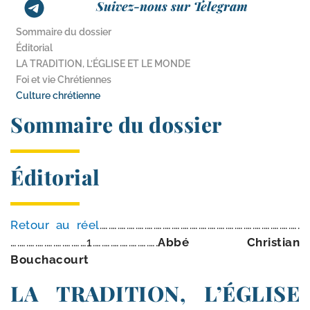
Suivez-nous sur Telegram
Sommaire du dossier
Éditorial
LA TRADITION, L’ÉGLISE ET LE MONDE
Foi et vie Chrétiennes
Culture chrétienne
Sommaire du dossier
Éditorial
Retour au réel
.….….….….….….….….….….….….….….….….….….….….….….
….….….….….….….……1.….….….….….….….
Abbé Christian
Bouchacourt
LA TRADITION, L’ÉGLISE