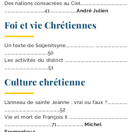
Des nations consa­crées au Ciel.….….….….….….….….….….….….
….….….….….….….….….……41.….….….….….….…
André Julien
Foi et vie Chrétiennes
Un texte de Soljenitsyne.….….….….….….….. .….….….….….….….….
….….….….….….….….….….…..50
Les acti­vi­tés du dis­trict .….….….….….….….….….….….….….….….….
….….….….….….….….….….……51
Culture chrétienne
L’anneau de sainte Jeanne : vrai ou faux ?.….….….….….
….….….….….….….….….….….….….……52
Vie et mort de François II .….….….….….….….….….….….….….….….
….….….….….….….….….….….…..71.….….….….….….….
Michel
Fromentoux