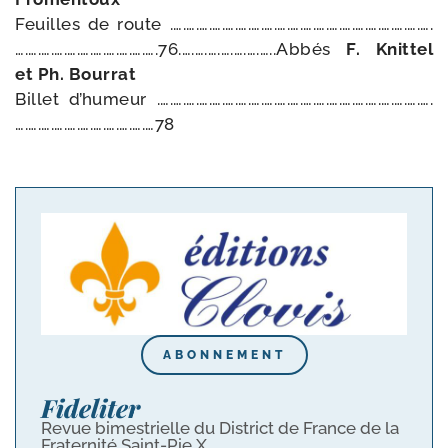
Feuilles de route .….….….….….….….….….….….….….….….….….….….….
….….….….….….….….….….….76.….….….….….….…..Abbés
F. Knittel
et Ph. Bourrat
Billet d’hu­meur .….….….….….….….….….….….….….….….….….….….….….
….….….….….….….….….….…78
ABONNEMENT
Fideliter
Revue bimestrielle du District de France de la
Fraternité Saint-Pie X.