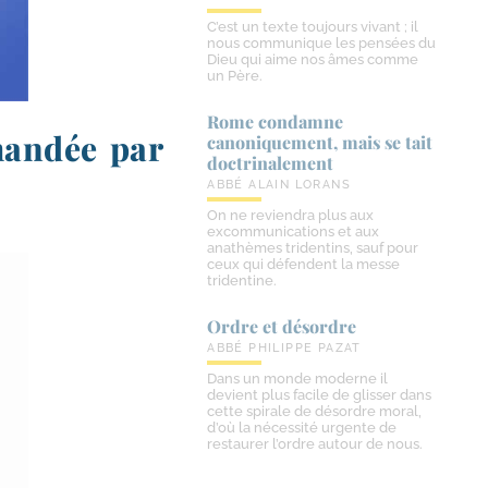
C’est un texte toujours vivant ; il
nous communique les pensées du
Dieu qui aime nos âmes comme
un Père.
Rome condamne
mandée par
canoniquement, mais se tait
doctrinalement
ABBÉ ALAIN LORANS
On ne reviendra plus aux
excommunications et aux
anathèmes tridentins, sauf pour
ceux qui défendent la messe
tridentine.
Ordre et désordre
ABBÉ PHILIPPE PAZAT
Dans un monde moderne il
devient plus facile de glisser dans
cette spirale de désordre moral,
d’où la nécessité urgente de
restaurer l’ordre autour de nous.