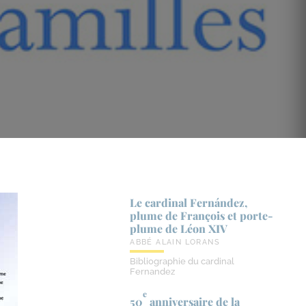
Le cardinal Fernández,
plume de François et porte-​
plume de Léon XIV
ABBÉ ALAIN LORANS
Bibliographie du cardinal
Fernandez
e
50
anniversaire de la