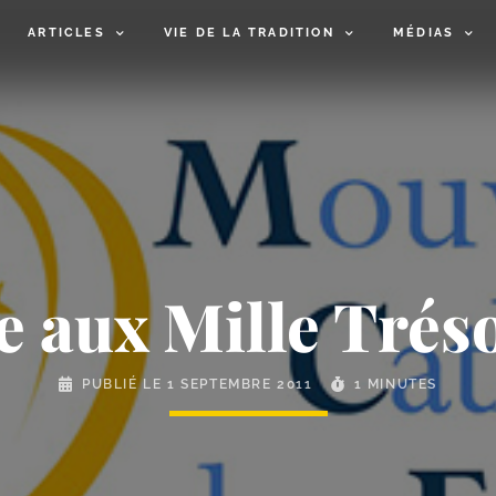
ARTICLES
VIE DE LA TRADITION
MÉDIAS
e aux Mille Tréso
PUBLIÉ LE
1 SEPTEMBRE 2011
1 MINUTES