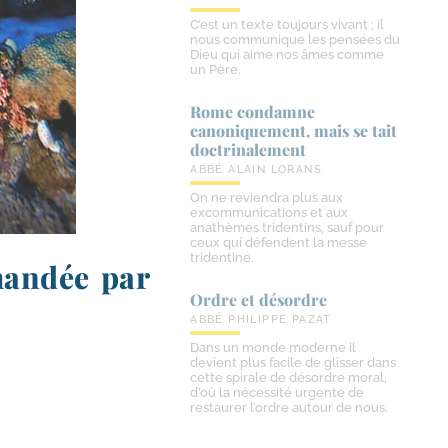
C’est un texte toujours vivant ; il
nous communique les pensées du
Dieu qui aime nos âmes comme
un Père.
Rome condamne
canoniquement, mais se tait
doctrinalement
ABBÉ ALAIN LORANS
On ne reviendra plus aux
excommunications et aux
anathèmes tridentins, sauf pour
ceux qui défendent la messe
tridentine.
mandée par
Ordre et désordre
ABBÉ PHILIPPE PAZAT
Dans un monde moderne il
devient plus facile de glisser dans
cette spirale de désordre moral,
d’où la nécessité urgente de
restaurer l’ordre autour de nous.