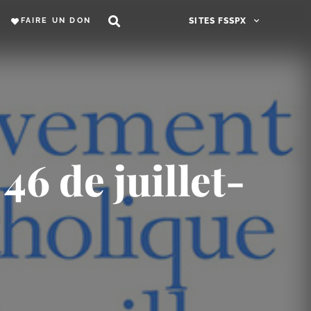
FAIRE UN DON
SITES FSSPX
6 de juillet-​