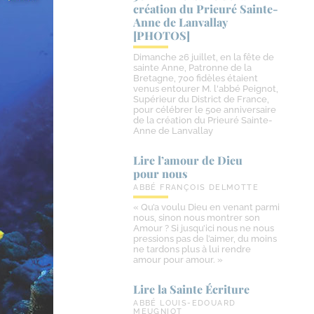
création du Prieuré Sainte-​
Anne de Lanvallay
[PHOTOS]
Dimanche 26 juillet, en la fête de
sainte Anne, Patronne de la
Bretagne, 700 fidèles étaient
venus entourer M. l'abbé Peignot,
Supérieur du District de France,
pour célébrer le 50e anniversaire
de la création du Prieuré Sainte-
Anne de Lanvallay
Lire l’amour de Dieu
pour nous
ABBÉ FRANÇOIS DELMOTTE
« Qu’a voulu Dieu en venant parmi
nous, sinon nous montrer son
Amour ? Si jusqu’ici nous ne nous
pressions pas de l’aimer, du moins
ne tardons plus à lui rendre
amour pour amour. »
Lire la Sainte Écriture
ABBÉ LOUIS-EDOUARD
MEUGNIOT