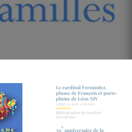
Le cardinal Fernández,
plume de François et porte-​
plume de Léon XIV
ABBÉ ALAIN LORANS
Bibliographie du cardinal
Fernandez
e
50
anniversaire de la