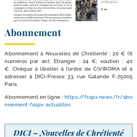
Abonnement
Abonnement à
Nouvelles de Chrétienté
: 20 € (6
numé­ros par an); Etranger : 24 €; sou­tien : 40
€. Chèque à libel­ler à l’ordre de CIVIROMA et à
adres­ser à DICI-​Presse 33, rue Galande F‑75005
Paris
Abonnement en ligne :
https://​fsspx​.news/​f​r​/​a​b​o​
n​n​e​m​e​n​t​-​f​s​s​p​x​-​a​c​t​u​a​l​i​tes
DICI – Nouvelles de Chrétienté