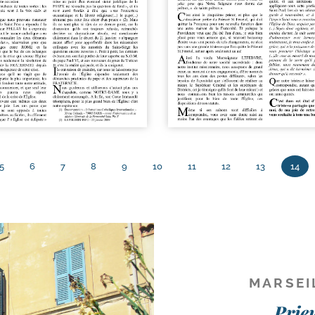
5
6
7
8
9
10
11
12
13
14
MARSEI
Prie