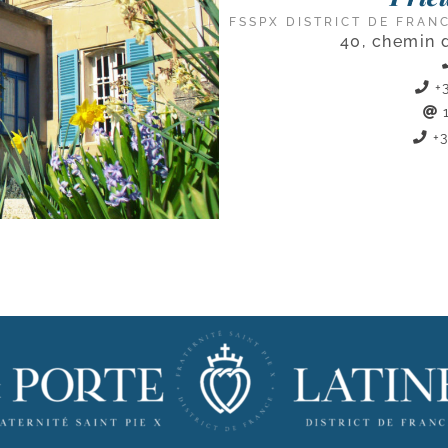
FSSPX DISTRICT DE FRAN
40, chemin 
+3
+3