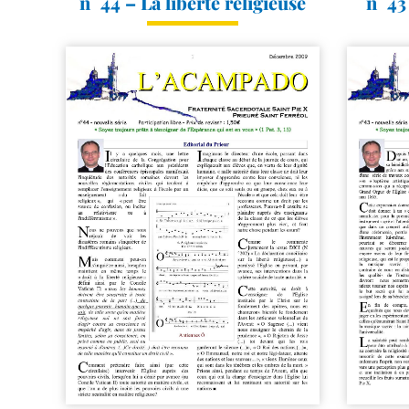
n° 44 – La liberté religieuse
n° 43