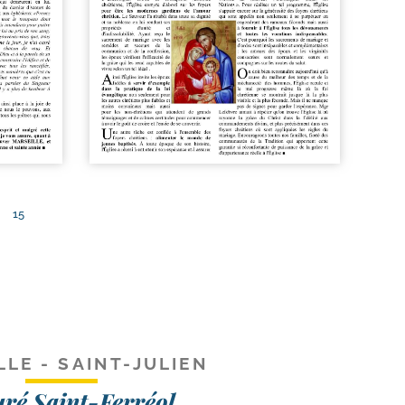
15
LLE - SAINT-JULIEN
uré Saint-Ferréol