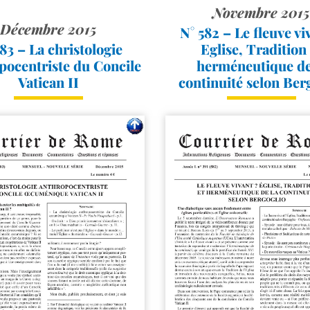
Novembre 201
Décembre 2015
N° 582 – Le fleuve vi
83 – La christologie
Eglise, Tradition 
pocentriste du Concile
herméneutique de
Vatican II
continuité selon Ber