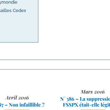
eymondie
sailles Cedex
Mars 2016
Avril 2016
N° 586 – La suppressio
87 – Non infaillible ?
FSSPX était-​elle légi