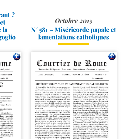
5
vant ?
Octobre 2015
et
 la
N° 581 – Miséricorde papale et
goglio
lamentations catholiques