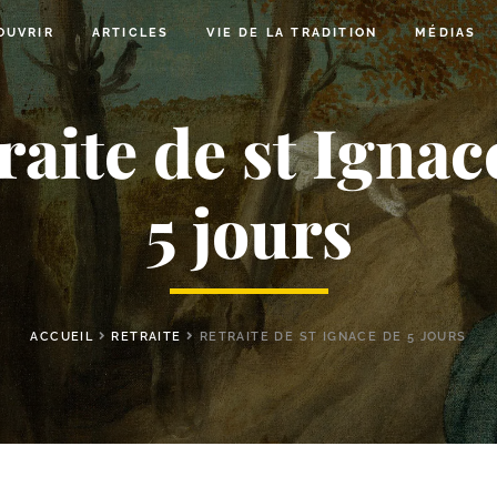
OUVRIR
ARTICLES
VIE DE LA TRADITION
MÉDIAS
raite de st Ignac
5 jours
ACCUEIL
RETRAITE
RETRAITE DE ST IGNACE DE 5 JOURS