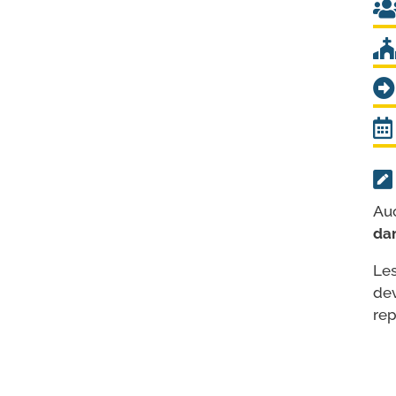
Auc
dan
Les
dev
rep