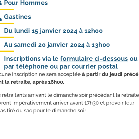
Pour
Hommes
Gastines
Du lundi 15 janvier 2024 à 12h00
Au samedi 20 janvier 2024 à 13h00
Inscriptions via le
formulaire ci-dessous
ou
par téléphone ou par courrier postal
une ins­crip­tion ne sera accep­tée
à par­tir du jeu­di pré­cé
t la retraite, après 16h00.
 retrai­tants arri­vant le dimanche soir pré­cé­dant la retraite
ront impé­ra­ti­ve­ment arri­ver avant 17h30 et pré­voir leur
as tiré du sac pour le dimanche soir.