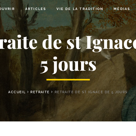
OUVRIR
ARTICLES
VIE DE LA TRADITION
MÉDIAS
raite de st Ignac
5 jours
ACCUEIL
RETRAITE
RETRAITE DE ST IGNACE DE 5 JOURS