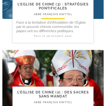
L’EGLISE DE CHINE (3) : STRATÉGIES
PONTIFICALES
ABBÉ FRANÇOIS KNITTEL
Face à la tentative d'inféodation de l'Eglise
par le pouvoir chinois communiste, les
papes ont eu différentes politiques.
Paru le
28 octobre 2020
L’EGLISE DE CHINE (2) : DES SACRES
SANS MANDAT
ABBÉ FRANÇOIS KNITTEL