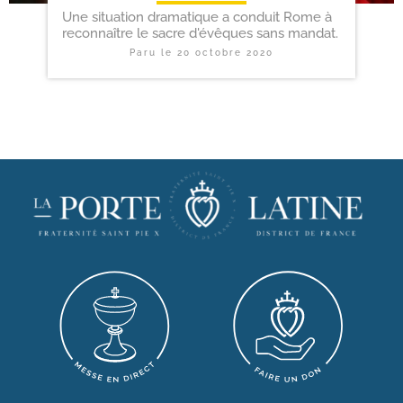
Une situation dramatique a conduit Rome à
reconnaître le sacre d'évêques sans mandat.
Paru le
20 octobre 2020