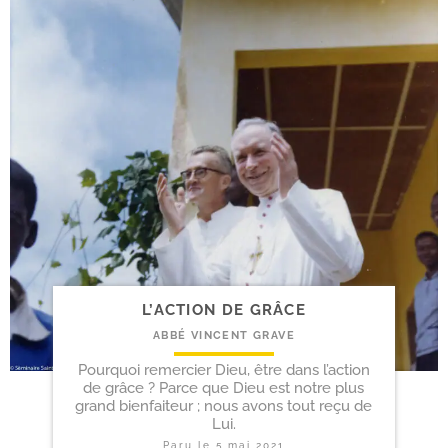
L’ACTION DE GRÂCE
ABBÉ VINCENT GRAVE
Pourquoi remercier Dieu, être dans l’action
de grâce ? Parce que Dieu est notre plus
grand bienfaiteur ; nous avons tout reçu de
Lui.
Paru le
5 mai 2021