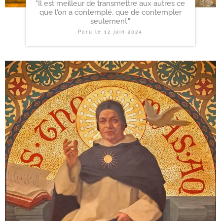
"Il est meilleur de transmettre aux autres ce
que l'on a contemplé, que de contempler
seulement."
Paru le
12 juin 2024