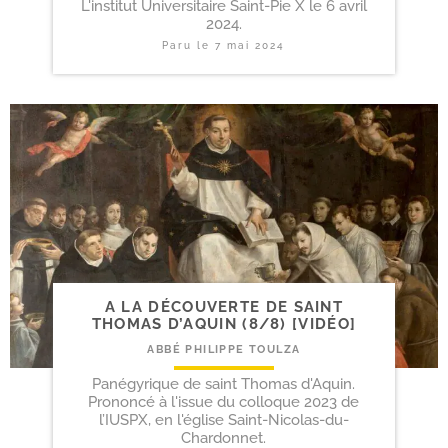
L'institut Universitaire Saint-Pie X le 6 avril
2024.
Paru le
7 mai 2024
A LA DÉCOUVERTE DE SAINT
THOMAS D’AQUIN (8/​8) [VIDÉO]
ABBÉ PHILIPPE TOULZA
Panégyrique de saint Thomas d'Aquin.
Prononcé à l'issue du colloque 2023 de
l’IUSPX, en l'église Saint-Nicolas-du-
Chardonnet.