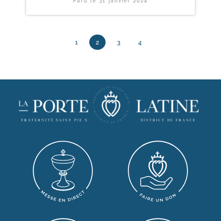
Paru le
31 janvier 2024
1
2
3
4