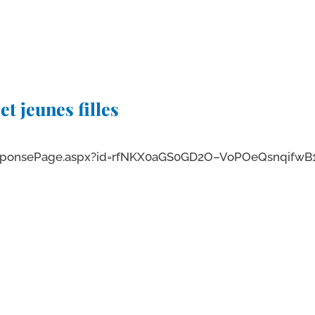
t jeunes filles
​a​g​e​.​a​s​p​x​?​i​d​=​r​f​N​K​X​0​a​G​S​0​G​D​2​O​–​V​o​P​O​e​Q​s​n​q​i​f​w​B​1