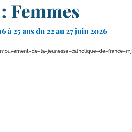
e : Femmes
R
ARTICLES
VIE DE LA TRADITION
MÉDIAS
16 à 25 ans du 22 au 27 juin 2026
​e​n​t​–​d​e​–​l​a​–​j​e​u​n​e​s​s​e​–​c​a​t​h​o​l​i​q​u​e​–​d​e​–​f​r​a​n​c​e​–​m​j​c​f