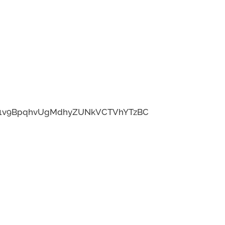
​v​9​B​p​q​h​v​U​g​M​d​h​y​Z​U​N​k​V​C​T​V​h​Y​T​z​B​C​