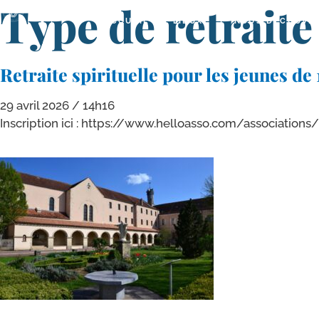
Type de retrait
ACCUEIL
LIEUX
NOUS DÉCOUVRI
Retraite spirituelle pour les jeunes de 
29 avril 2026
14h16
Inscription ici : https://​www​.hel​loas​so​.com/​a​s​s​o​c​i​a​t​i​o​n​s​/​m​o​u​v​e​m