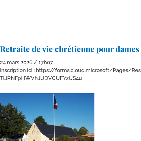
Retraite de vie chrétienne pour dames e
24 mars 2026
17h07
Inscription ici : https://​forms​.cloud​.micro​soft/​P​a​g​e​s​/​R​e​s​p​o​n​s​e​P
T​l​J​R​N​F​p​H​W​V​h​J​U​D​V​C​U​F​Y​z​U​S4u