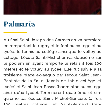
Palmarès
Au final Saint Joseph des Carmes arri­va pre­mière
en rem­por­tant le rug­by et le foot au col­lège et au
lycée, le ten­nis au col­lège ain­si que le vol­ley au
col­lège. L’école Saint-​Michel arri­va deuxième sur
le podium en ayant rem­por­té le relais 4 fois 100
mètres et le vol­ley au lycée. Elle fut sui­vie à la
troi­sième place ex-​aequo par l’école Saint Jean-​
Baptiste-​de-​la-​Salle (ten­nis de table col­lège et
lycée) et Saint Jean-​Bosco (bad­min­ton au col­lège
ain­si qu’au lycée). Terminèrent qua­trième et cin­
quième les écoles Saint Michel-​Garicoïts (4 fois
100 mètres col­lège) et Saint-​Bernard (ten­