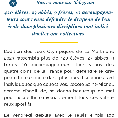
Suivez-nous sur Telegram
420 élèves, 27 abbés, 9 frères, 10 accom­pa­gna­
teurs sont venus défendre le dra­peau de leur
école dans plu­sieurs dis­ci­plines tant indi­vi­
duelles que collectives.
L’édition des Jeux Olympiques de La Martinerie
2023 ras­sem­bla plus de 420 élèves, 27 abbés, 9
frères, 10 accom­pa­gna­teurs, tous venus des
quatre coins de la France pour défendre le dra­
peau de leur école dans plu­sieurs dis­ci­plines tant
indi­vi­duelles que col­lec­tives. L’école Saint-​Michel,
comme d’habitude, se don­na beau­coup de mal
pour accueillir conve­na­ble­ment tous ces valeu­
reux sportifs.
Le ven­dre­di débu­ta avec le relais 4 fois 100