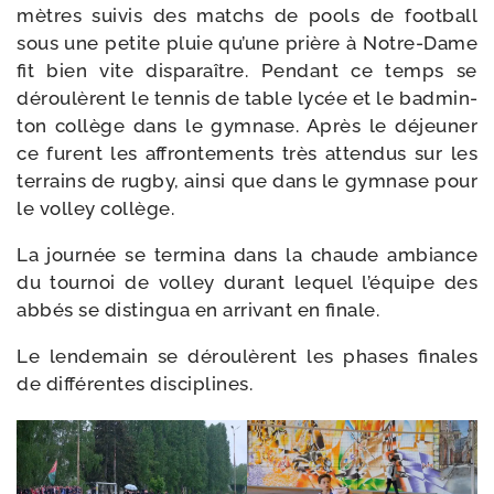
mètres sui­vis des matchs de pools de foot­ball
sous une petite pluie qu’une prière à Notre-​Dame
fit bien vite dis­pa­raître. Pendant ce temps se
dérou­lèrent le ten­nis de table lycée et le bad­min­
ton col­lège dans le gym­nase. Après le déjeu­ner
ce furent les affron­te­ments très atten­dus sur les
ter­rains de rug­by, ain­si que dans le gym­nase pour
le vol­ley collège.
La jour­née se ter­mi­na dans la chaude ambiance
du tour­noi de vol­ley durant lequel l’équipe des
abbés se dis­tin­gua en arri­vant en finale.
Le len­de­main se dérou­lèrent les phases finales
de dif­fé­rentes disciplines.