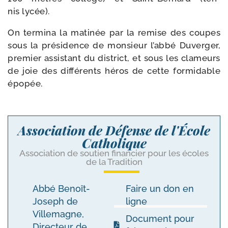
nis lycée).
On ter­mi­na la mati­née par la remise des coupes
sous la pré­si­dence de mon­sieur l’abbé Duverger,
pre­mier assis­tant du dis­trict, et sous les cla­meurs
de joie des dif­fé­rents héros de cette for­mi­dable
épopée.
Association de Défense de l'École
Catholique
Association de soutien financier pour les écoles
de la Tradition
Abbé Benoît-
Faire un don en
Joseph de
ligne
Villemagne,
Document pour
Directeur de