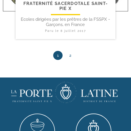
FRATERNITÉ SACERDOTALE SAINT-​
PIE X
Ecoles dirigées par les prêtres de la FSSPX -
Garçons, en France
Paru le
8 juillet 2017
1
2