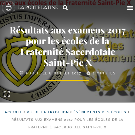
Résultats aux examens 2017
pour les écoles de la
Fraternité Sacerdotale
Saint-​Pie X
PUBLIÉ LE
8 JUILLET 2017
1 MINUTES
ACCUEIL
VIE DE LA TRADITION
ÉVÉNEMENTS DES ÉCOLES
RÉSULTATS AUX EXAMENS 2017 POUR LES ÉCOLES DE LA
FRATERNITÉ SACERDOTALE SAINT-PIE X